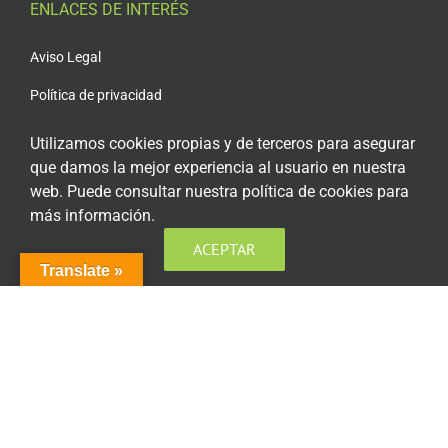
ENLACES DE INTERÉS
Aviso Legal
Política de privacidad
Política de privacidad Redes Sociales
Utilizamos cookies propias y de terceros para asegurar
que damos la mejor experiencia al usuario en nuestra
Política de cookies
web. Puede consultar nuestra política de cookies para
Condiciones generales de contratación
más información.
Acceso plataforma de teleformación
ACEPTAR
Translate »
ENCUÉNTRANOS EN LAS REDES SOCIALES