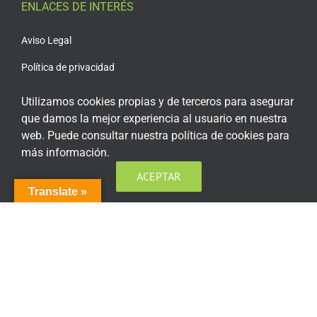
ENLACES DE INTERÉS
Aviso Legal
Política de privacidad
Política de privacidad Redes Sociales
Utilizamos cookies propias y de terceros para asegurar
que damos la mejor experiencia al usuario en nuestra
Política de cookies
web. Puede consultar nuestra política de cookies para
Condiciones generales de contratación
más información.
Acceso plataforma de teleformación
ACEPTAR
Translate »
ENCUÉNTRANOS EN LAS REDES SOCIALES