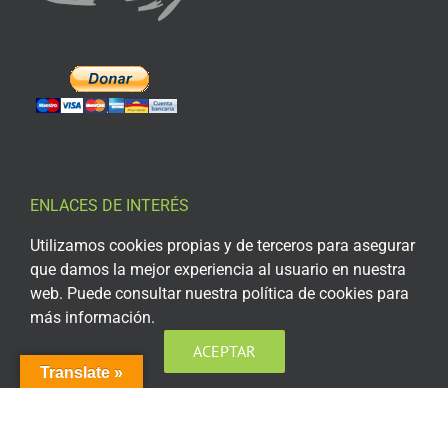
ENLACES DE INTERÉS
Utilizamos cookies propias y de terceros para asegurar
Aviso Legal
que damos la mejor experiencia al usuario en nuestra
Política de privacidad
web. Puede consultar nuestra política de cookies para
más información.
Política de privacidad Redes Sociales
ACEPTAR
Política de cookies
Translate »
Condiciones generales de contratación
Acceso plataforma de teleformación