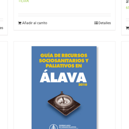
15,00
€
a
6
Añadir al carrito
Detalles
les