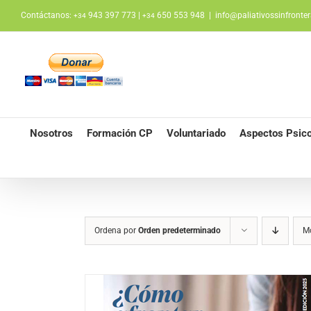
Saltar
Contáctanos:
943 397 773 |
650 553 948
|
info@paliativossinfronter
+34
+34
al
contenido
Nosotros
Formación CP
Voluntariado
Aspectos Psico
Ordena por
Orden predeterminado
M