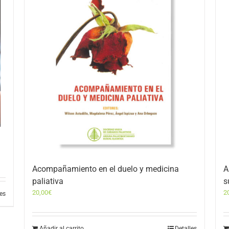
Acompañamiento en el duelo y medicina
A
paliativa
s
20,00
€
2
les
Añadir al carrito
Detalles