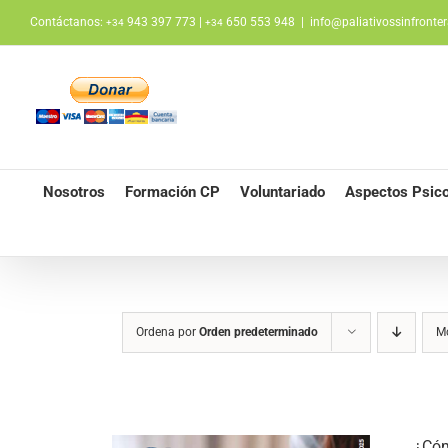
Saltar
Contáctanos:
943 397 773 |
650 553 948
|
info@paliativossinfronter
+34
+34
al
contenido
Nosotros
Formación CP
Voluntariado
Aspectos Psico
Ordena por
Orden predeterminado
M
¿Cóm