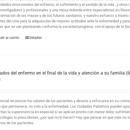
idades emocionales del enfermo, el sufrimiento y el sentido de la vida , y otr
investigadores y profesionales y una mesa redonda entre especialistas en filoso
 formación de las masas y de los futuros sanitarios, y nuestro esfuerzo a través
tes del cine para la adquisición de mejores actitudes ante la enfermedad y par
s que se van planteando conforma la sociedad progresa, con el apoyo de la bioéti
dir al carrito
Detalles
ados del enfermo en el final de la vida y atención a su familia (6
€
encial reconocer los valores de los pacientes y deseos y enfocarse en su comodid
da que permanece, no solo a la enfermedad. Los Cuidados Paliativos pueden ayu
tan la supervivencia en especial si se aplican pronto con menor dolor, sufrimien
ncólogos lo prescribirían, ¿por qué no lo hacen? Hay que pensar en que más no s
os de los pacientes.