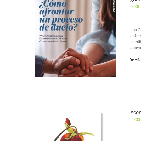
0,00
€
Los C
enfre
identi
apoyo 
Aña
Acom
20,00