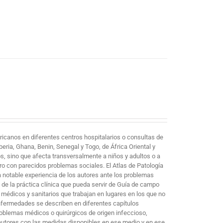
ricanos en diferentes centros hospitalarios o consultas de
eria, Ghana, Benin, Senegal y Togo, de África Oriental y
, sino que afecta transversalmente a niños y adultos o a
ro con parecidos problemas sociales. El Atlas de Patología
a notable experiencia de los autores ante los problemas
 de la práctica clínica que pueda servir de Guía de campo
 médicos y sanitarios que trabajan en lugares en los que no
nfermedades se describen en diferentes capítulos
problemas médicos o quirúrgicos de origen infeccioso,
 autores con las medidas disponibles en ese medio y en ese