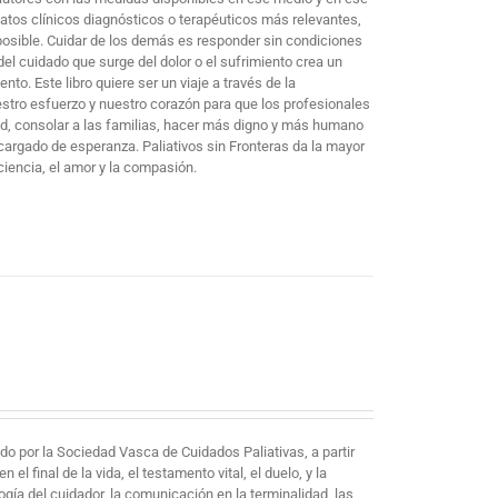
datos clínicos diagnósticos o terapéuticos más relevantes,
 posible. Cuidar de los demás es responder sin condiciones
a del cuidado que surge del dolor o el sufrimiento crea un
to. Este libro quiere ser un viaje a través de la
estro esfuerzo y nuestro corazón para que los profesionales
dad, consolar a las familias, hacer más digno y más humano
cargado de esperanza. Paliativos sin Fronteras da la mayor
iencia, el amor y la compasión.
o por la Sociedad Vasca de Cuidados Paliativas, a partir
l final de la vida, el testamento vital, el duelo, y la
ogía del cuidador, la comunicación en la terminalidad, las