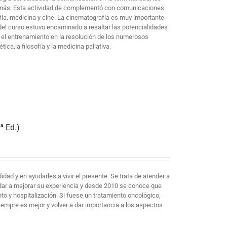
os más. Esta actividad de complementó con comunicaciones
fía, medicina y cine. La cinematografía es muy importante
 del curso estuvo encaminado a resaltar las potencialidades
a el entrenamiento en la resolución de los numerosos
ca,la filosofía y la medicina paliativa.
ª Ed.)
ad y en ayudarles a vivir el presente. Se trata de atender a
dar a mejorar su experiencia y desde 2010 se conoce que
to y hospitalización. Si fuese un tratamiento oncológico,
iempre es mejor y volver a dar importancia a los aspectos