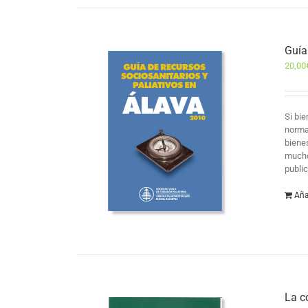
Guía
20,00
Si bi
norma
biene
mucho
public
Aña
La c