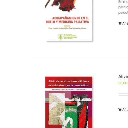
En muc
perdi
psico
Aña
Alivi
20,00
Aña