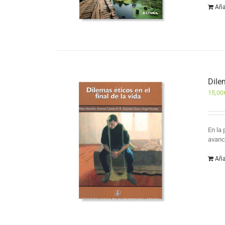
Aña
Dilem
15,00
En la
avanc
Aña