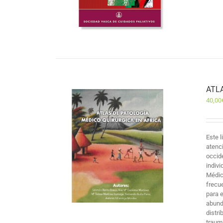
ATL
40,00
Este 
atenc
occid
indiv
Médic
frecu
para 
abund
distr
traum