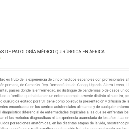
AS DE PATOLOGÍA MÉDICO QUIRÚRGICA EN ÁFRICA
€
libro es fruto de la experiencia de cinco médicos españoles con profesionales af
ión primaria, de Camerún, Rep. Democrática del Congo, Uganda, Sierra Leona, Lib
ental, países donde la enfermedad, no distingue de pandemias o de casos únicos
iduos o familias que habitan en un entorno completamente distinto al nuestro, pe
o quirúrgica editado por PSF tiene como objetivo la presentación y difusión de l
entes encontrados en los centros asistenciales africanos y de cualquier entorno
el diagnóstico diferencial de enfermedades tropicales a las que se enfrentan los
an ni los métodos diagnósticos ni la experiencia acumulada de los años. Las e
ibuidos por regiones anatómicas, en las distintas etapas de la vida, mostrando 
ático, neoplásico o malformativo, que han sido tratados personalmente por los