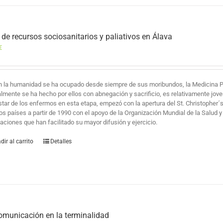
 de recursos sociosanitarios y paliativos en Álava
€
en la humanidad se ha ocupado desde siempre de sus moribundos, la Medicina Pal
lmente se ha hecho por ellos con abnegación y sacrificio, es relativamente jove
star de los enfermos en esta etapa, empezó con la apertura del St. Christopher´
s países a partir de 1990 con el apoyo de la Organización Mundial de la Salud 
aciones que han facilitado su mayor difusión y ejercicio.
dir al carrito
Detalles
omunicación en la terminalidad