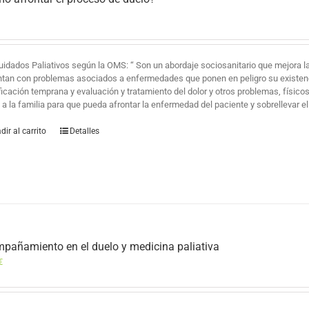
uidados Paliativos según la OMS: “ Son un abordaje sociosanitario que mejora la
ntan con problemas asociados a enfermedades que ponen en peligro su existencia 
ficación temprana y evaluación y tratamiento del dolor y otros problemas, físico
a la familia para que pueda afrontar la enfermedad del paciente y sobrellevar el
dir al carrito
Detalles
pañamiento en el duelo y medicina paliativa
€