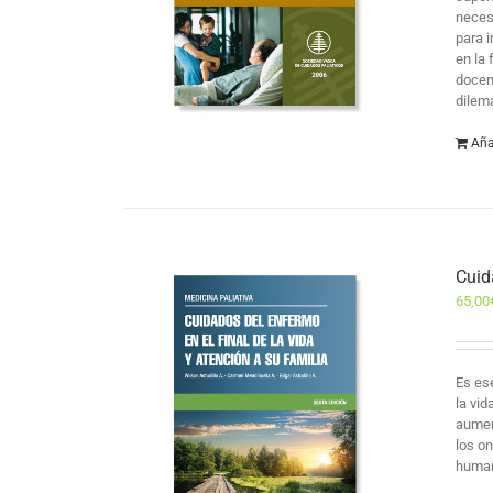
neces
para 
en la
docen
dilema
Aña
Cuid
65,00
Es es
la vi
aumen
los o
human