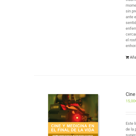
momen
sin p
ante e
sentid
enfer
cerca
el ro
enhor
Aña
Cine
15,00
Este 
de la 
supera