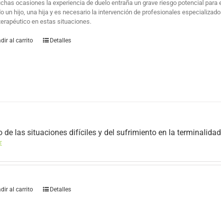
has ocasiones la experiencia de duelo entraña un grave riesgo potencial para el 
do un hijo, una hija y es necesario la intervención de profesionales especializa
terapéutico en estas situaciones.
dir al carrito
Detalles
o de las situaciones difíciles y del sufrimiento en la terminalida
€
dir al carrito
Detalles