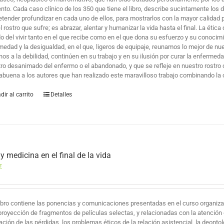
to. Cada caso clínico de los 350 que tiene el libro, describe sucintamente los 
retender profundizar en cada uno de ellos, para mostrarlos con la mayor calidad
l rostro que sufre; es abrazar, alentar y humanizar la vida hasta el final. La étic
o del vivir tanto en el que recibe como en el que dona su esfuerzo y su conocimien
medad y la desigualdad, en el que, ligeros de equipaje, reunamos lo mejor de nu
nos a la debilidad, continúen en su trabajo y en su ilusión por curar la enferme
stro desanimado del enfermo o el abandonado, y que se refleje en nuestro rostro 
abuena a los autores que han realizado este maravilloso trabajo combinando la c
dir al carrito
Detalles
 y medicina en el final de la vida
€
libro contiene las ponencias y comunicaciones presentadas en el curso organizad
proyección de fragmentos de películas selectas, y relacionadas con la atención en e
ción de las pérdidas, los problemas éticos de la relación asistencial, la deontol