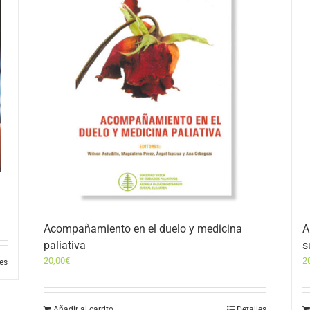
Acompañamiento en el duelo y medicina
A
paliativa
s
20,00
€
2
les
Añadir al carrito
Detalles