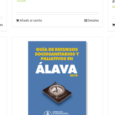
15,00
€
a
6
Añadir al carrito
Detalles
les