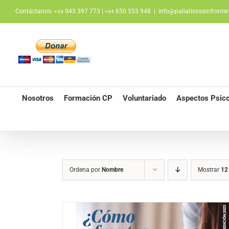
Saltar
Contáctanos:
943 397 773 |
650 553 948
|
info@paliativossinfronter
+34
+34
al
contenido
Nosotros
Formación CP
Voluntariado
Aspectos Psico
Ordena por
Nombre
Mostrar
12