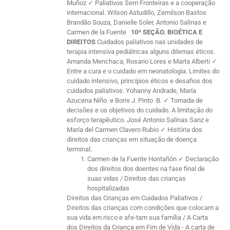
Muñoz ✓ Paliativos Sem Fronteiras e a cooperação
internacional. Wilson Astudillo, Zemilson Bastos
Brandão Souza, Danielle Soler, Antonio Salinas e
Carmen de la Fuente
10ª SEÇÃO. BIOÉTICA E
DIREITOS
Cuidados paliativos nas unidades de
terapia intensiva pediátricas alguns dilemas éticos.
Amanda Menchaca, Rosario Lores e Marta Alberti ✓
Entre a cura e o cuidado em neonatologia. Limites do
cuidado intensivo, princípios éticos e desafios dos
cuidados paliativos. Yohanny Andrade, María
Azucena Niño e Boris J. Pinto B. ✓ Tomada de
decisões e os objetivos do cuidado. A limitação do
esforço terapêutico. José Antonio Salinas Sanz e
María del Carmen Clavero Rubio ✓ História dos
direitos das crianças em situação de doença
terminal.
Carmen de la Fuente Hontañón ✓ Declaração
dos direitos dos doentes na fase final de
suas vidas / Direitos das crianças
hospitalizadas
Direitos das Crianças em Cuidados Paliativos /
Direitos das crianças com condições que colocam a
sua vida em risco e afe-tam sua família / A Carta
dos Direitos da Criança em Fim de Vida - A carta de