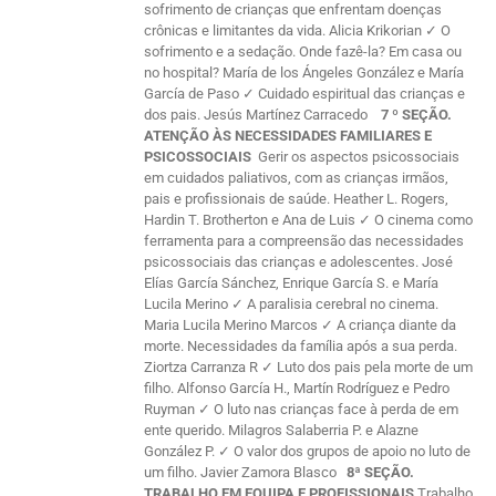
sofrimento de crianças que enfrentam doenças
crônicas e limitantes da vida. Alicia Krikorian ✓ O
sofrimento e a sedação. Onde fazê-la? Em casa ou
no hospital? María de los Ángeles González e María
García de Paso ✓ Cuidado espiritual das crianças e
dos pais. Jesús Martínez Carracedo
7 º SEÇÃO.
ATENÇÃO ÀS NECESSIDADES FAMILIARES E
PSICOSSOCIAIS
Gerir os aspectos psicossociais
em cuidados paliativos, com as crianças irmãos,
pais e profissionais de saúde. Heather L. Rogers,
Hardin T. Brotherton e Ana de Luis ✓ O cinema como
ferramenta para a compreensão das necessidades
psicossociais das crianças e adolescentes. José
Elías García Sánchez, Enrique García S. e María
Lucila Merino ✓ A paralisia cerebral no cinema.
Maria Lucila Merino Marcos ✓ A criança diante da
morte. Necessidades da família após a sua perda.
Ziortza Carranza R ✓ Luto dos pais pela morte de um
filho. Alfonso García H., Martín Rodríguez e Pedro
Ruyman ✓ O luto nas crianças face à perda de em
ente querido. Milagros Salaberria P. e Alazne
González P. ✓ O valor dos grupos de apoio no luto de
um filho. Javier Zamora Blasco
8ª SEÇÃO.
TRABALHO EM EQUIPA E PROFISSIONAIS
Trabalho