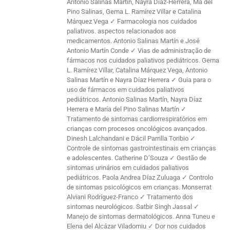
Antonio Salinas Martín, Nayra Díaz-Herrera, Ma del
Pino Salinas, Gema L. Ramírez Villar e Catalina
Márquez Vega ✓ Farmacologia nos cuidados
paliativos. aspectos relacionados aos
medicamentos. Antonio Salinas Martín e José
Antonio Martín Conde ✓ Vias de administração de
fármacos nos cuidados paliativos pediátricos. Gema
L. Ramírez Villar, Catalina Márquez Vega, Antonio
Salinas Martín e Nayra Díaz Herrera ✓ Guia para o
uso de fármacos em cuidados paliativos
pediátricos. Antonio Salinas Martín, Nayra Díaz
Herrera e María del Pino Salinas Martín ✓
Tratamento de sintomas cardiorrespiratórios em
crianças com procesos oncológicos avançados.
Dinesh Lalchandani e Dácil Parrilla Toribio ✓
Controle de sintomas gastrointestinais em crianças
e adolescentes. Catherine D’Souza ✓ Gestão de
sintomas urinários em cuidados paliativos
pediátricos. Paola Andrea Díaz Zuluaga ✓ Controlo
de sintomas psicológicos em crianças. Monserrat
Alviani Rodríguez-Franco ✓ Tratamento dos
sintomas neurológicos. Satbir Singh Jassal ✓
Manejo de sintomas dermatológicos. Anna Tuneu e
Elena del Alcázar Viladomiu ✓ Dor nos cuidados