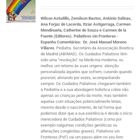
Wilson Astudillo, Zemilson Bastos, António Salinas,
Ana Forjaz de Lacerda, Itziar Astigarraga, Carmen
Mendinueta, Catherine de Souza e Carmen de la
Fuente (Editores). Paliativos sin Fronteras -
Espanha
Comentários:
Dr. José Manuel Moreno
Villares
. Pediatra. Secretário da Associação Bioética
de Madrid (ABIMAD). Os Cuidados Paliativos têm
sido uma “revolução” na Medicina moderna, ou
melhor, um retorno às suas origens: atenção
personalizada àqueles que sofrem, curando quando
possível, aliviando por vezes, acompanhando
sempre. Os Cuidados Paliativos chegaram também
à Pediatria e a sua abordagem holística cobre não
apenas as crianças perto da morte, mas também
aquelas com situações potencialmente letais,
mesmo desde o nascimento, de tal forma que
podemos dizer que a sua existência é desde o início
merecedora de Cuidados Paliativos (como por
exemplo nalgumas condições genéticas ou
alterações congénitas graves). Paliativos sin
Fronteras (PsF) vai um passo além no seu livro