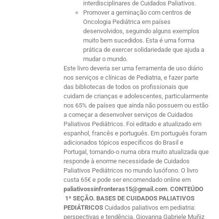
interdisciplinares de Cuidados Paliativos.
Promover a geminação com centros de
Oncologia Pediátrica em países
desenvolvidos, seguindo alguns exemplos
muito bem sucedidos. Esta é uma forma
prática de exercer solidariedade que ajuda a
mudar o mundo.
Este livro deveria ser uma ferramenta de uso diário
nos serviços e clínicas de Pediatria, e fazer parte
das bibliotecas de todos os profissionais que
cuidam de crianças e adolescentes, particularmente
nos 65% de países que ainda não possuem ou estão
a começar a desenvolver serviços de Cuidados
Paliativos Pediátricos. Foi editado e atualizado em
espanhol, francês e português. Em português foram
adicionados tópicos específicos do Brasil e
Portugal, tornando-o numa obra muito atualizada que
responde à enorme necessidade de Cuidados
Paliativos Pediátricos no mundo lusófono. O livro
custa 65€ e pode ser encomendado online em
paliativossinfronteras15@gmail.com
.
CONTEÚDO
1ª SEÇÃO. BASES DE CUIDADOS PALIATIVOS
PEDIÁTRICOS
Cuidados paliativos em pediatria:
perspectivas e tendência. Giovanna Gabriele Muñiz