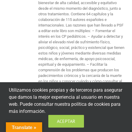
bienestar de alta calidad, accesible y equitativo
desde el mismo momento del diagnóstico, junto a
otros tratamientos. Contiene 64 capítulos y la
colaboración de 115 autores españoles e
internacionales. Las razones que han llevado a PSF
a editar este libro son múltiples: – Fomentar el
interés en los CP pediátricos. – Ayudar a detectar y
aliviar el elevado nivel de sufrimiento físico,
psicológico, social, práctico y existencial que tienen
estos niños y jóvenes mediante diversas medidas
médicas, de enfermería, de apoyo psicosocial,
espiritual y de equipamiento. – Facilitar la
comprensión de los problemas que producen los
padecimientos crónicos y la cercanía de la muerte
en los niños y conocer cuándo y cómo consultar al
equipo paliativo. – Trabajar con las familias y niños
Utilizamos cookies propias y de terceros para asegurar
para buscar mejorar su calidad de vida, favorecer su
que damos la mejor experiencia al usuario en nuestra
relación y adaptación a la enfermedad, a la fase final
web. Puede consultar nuestra política de cookies para
y al duelo posterior con herramientas actualizadas
de comunicación, diagnóstico y terapéutica. –
más información.
Facilitar el proceso consensuado de toma de
ACEPTAR
decisiones difíciles del niño y la familia mediante
una buena información y el soporte del equipo
Translate »
paliativo. – Facilitar otros recursos bibliográficos a