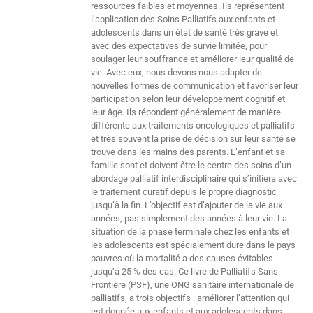
ressources faibles et moyennes. Ils représentent
l’application des Soins Palliatifs aux enfants et
adolescents dans un état de santé très grave et
avec des expectatives de survie limitée, pour
soulager leur souffrance et améliorer leur qualité de
vie. Avec eux, nous devons nous adapter de
nouvelles formes de communication et favoriser leur
participation selon leur développement cognitif et
leur âge. Ils répondent généralement de manière
différente aux traitements oncologiques et palliatifs
et très souvent la prise de décision sur leur santé se
trouve dans les mains des parents. L’enfant et sa
famille sont et doivent être le centre des soins d’un
abordage palliatif interdisciplinaire qui s’initiera avec
le traitement curatif depuis le propre diagnostic
jusqu’à la fin. L’objectif est d’ajouter de la vie aux
années, pas simplement des années à leur vie. La
situation de la phase terminale chez les enfants et
les adolescents est spécialement dure dans le pays
pauvres où la mortalité a des causes évitables
jusqu’à 25 % des cas. Ce livre de Palliatifs Sans
Frontière (PSF), une ONG sanitaire internationale de
palliatifs, a trois objectifs : améliorer l’attention qui
est donnée aux enfants et aux adolescents dans