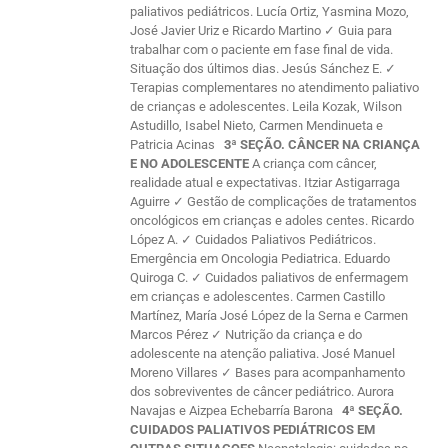
paliativos pediátricos. Lucía Ortiz, Yasmina Mozo,
José Javier Uriz e Ricardo Martino ✓ Guia para
trabalhar com o paciente em fase final de vida.
Situação dos últimos dias. Jesús Sánchez E. ✓
Terapias complementares no atendimento paliativo
de crianças e adolescentes. Leila Kozak, Wilson
Astudillo, Isabel Nieto, Carmen Mendinueta e
Patricia Acinas
3ª SEÇÃO. CÂNCER NA CRIANÇA
E NO ADOLESCENTE
A criança com câncer,
realidade atual e expectativas. Itziar Astigarraga
Aguirre ✓ Gestão de complicações de tratamentos
oncológicos em crianças e adoles centes. Ricardo
López A. ✓ Cuidados Paliativos Pediátricos.
Emergência em Oncologia Pediatrica. Eduardo
Quiroga C. ✓ Cuidados paliativos de enfermagem
em crianças e adolescentes. Carmen Castillo
Martínez, María José López de la Serna e Carmen
Marcos Pérez ✓ Nutrição da criança e do
adolescente na atenção paliativa. José Manuel
Moreno Villares ✓ Bases para acompanhamento
dos sobreviventes de câncer pediátrico. Aurora
Navajas e Aizpea Echebarría Barona
4ª SEÇÃO.
CUIDADOS PALIATIVOS PEDIÁTRICOS EM