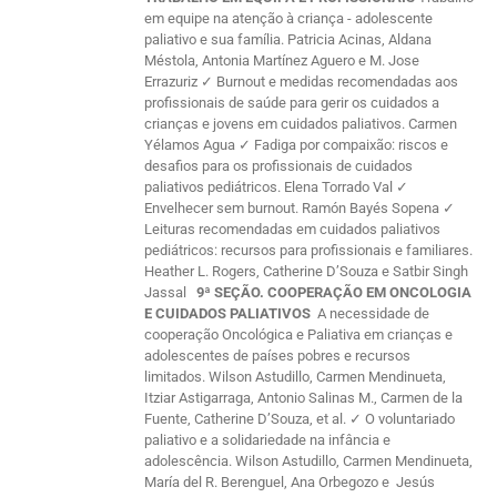
em equipe na atenção à criança - adolescente
paliativo e sua família. Patricia Acinas, Aldana
Méstola, Antonia Martínez Aguero e M. Jose
Errazuriz ✓ Burnout e medidas recomendadas aos
profissionais de saúde para gerir os cuidados a
crianças e jovens em cuidados paliativos. Carmen
Yélamos Agua ✓ Fadiga por compaixão: riscos e
desafios para os profissionais de cuidados
paliativos pediátricos. Elena Torrado Val ✓
Envelhecer sem burnout. Ramón Bayés Sopena ✓
Leituras recomendadas em cuidados paliativos
pediátricos: recursos para profissionais e familiares.
Heather L. Rogers, Catherine D’Souza e Satbir Singh
Jassal
9ª SEÇÃO. COOPERAÇÃO EM ONCOLOGIA
E CUIDADOS PALIATIVOS
A necessidade de
cooperação Oncológica e Paliativa em crianças e
adolescentes de países pobres e recursos
limitados. Wilson Astudillo, Carmen Mendinueta,
Itziar Astigarraga, Antonio Salinas M., Carmen de la
Fuente, Catherine D’Souza, et al. ✓ O voluntariado
paliativo e a solidariedade na infância e
adolescência. Wilson Astudillo, Carmen Mendinueta,
María del R. Berenguel, Ana Orbegozo e Jesús