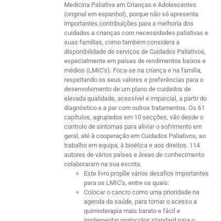
Medicina Paliativa em Crianças e Adolescentes
(original em espanhol), porque não só apresenta
importantes contribuições para a melhoria dos
cuidados a crianças com necessidades paliativas e
suas famílias, como também considera a
disponibilidade de serviços de Cuidados Paliativos,
especialmente em países de rendimentos baixos e
médios (LMIC’s). Foca-se na criança e na família,
respeitando os seus valores e preferências para o
desenvolvimento de um plano de cuidados de
elevada qualidade, acessível e imparcial, a partir do
diagnóstico e a par com outros tratamentos. Os 61
capítulos, agrupados em 10 secções, vão desde o
controlo de sintomas para aliviar o sofrimento em
geral, até à cooperação em Cuidados Paliativos, ao
trabalho em equipa, à bioética e aos direitos. 114
autores de vários países e áreas de conhecimento
colaboraram na sua escrita.
Este livro propõe vários desafios importantes
para os LMIC’s, entre os quais:
Colocar o cancro como uma prioridade na
agenda da saúde, para tornar o acesso a
quimioterapia mais barato e fácil e
implementar protocolos standard para o