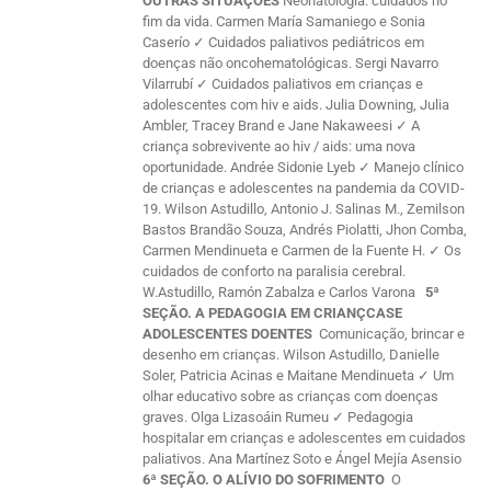
OUTRAS SITUAÇOES
Neonatologia: cuidados no
fim da vida. Carmen María Samaniego e Sonia
Caserío ✓ Cuidados paliativos pediátricos em
doenças não oncohematológicas. Sergi Navarro
Vilarrubí ✓ Cuidados paliativos em crianças e
adolescentes com hiv e aids. Julia Downing, Julia
Ambler, Tracey Brand e Jane Nakaweesi ✓ A
criança sobrevivente ao hiv / aids: uma nova
oportunidade. Andrée Sidonie Lyeb ✓ Manejo clínico
de crianças e adolescentes na pandemia da COVID-
19. Wilson Astudillo, Antonio J. Salinas M., Zemilson
Bastos Brandão Souza, Andrés Piolatti, Jhon Comba,
Carmen Mendinueta e Carmen de la Fuente H. ✓ Os
cuidados de conforto na paralisia cerebral.
W.Astudillo, Ramón Zabalza e Carlos Varona
5ª
SEÇÃO. A PEDAGOGIA EM CRIANÇCASE
ADOLESCENTES DOENTES
Comunicação, brincar e
desenho em crianças. Wilson Astudillo, Danielle
Soler, Patricia Acinas e Maitane Mendinueta ✓ Um
olhar educativo sobre as crianças com doenças
graves. Olga Lizasoáin Rumeu ✓ Pedagogia
hospitalar em crianças e adolescentes em cuidados
paliativos. Ana Martínez Soto e Ángel Mejía Asensio
6ª SEÇÃO. O ALÍVIO DO SOFRIMENTO
O