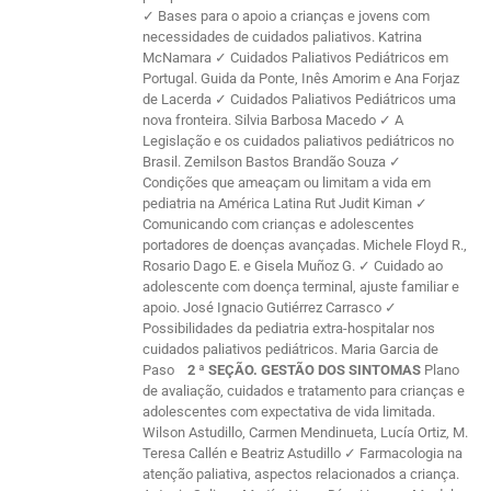
✓ Bases para o apoio a crianças e jovens com
necessidades de cuidados paliativos. Katrina
McNamara ✓ Cuidados Paliativos Pediátricos em
Portugal. Guida da Ponte, Inês Amorim e Ana Forjaz
de Lacerda ✓ Cuidados Paliativos Pediátricos uma
nova fronteira. Silvia Barbosa Macedo ✓ A
Legislação e os cuidados paliativos pediátricos no
Brasil. Zemilson Bastos Brandão Souza ✓
Condições que ameaçam ou limitam a vida em
pediatria na América Latina Rut Judit Kiman ✓
Comunicando com crianças e adolescentes
portadores de doenças avançadas. Michele Floyd R.,
Rosario Dago E. e Gisela Muñoz G. ✓ Cuidado ao
adolescente com doença terminal, ajuste familiar e
apoio. José Ignacio Gutiérrez Carrasco ✓
Possibilidades da pediatria extra-hospitalar nos
cuidados paliativos pediátricos. Maria Garcia de
Paso
2 ª SEÇÃO. GESTÃO DOS SINTOMAS
Plano
de avaliação, cuidados e tratamento para crianças e
adolescentes com expectativa de vida limitada.
Wilson Astudillo, Carmen Mendinueta, Lucía Ortiz, M.
Teresa Callén e Beatriz Astudillo ✓ Farmacologia na
atenção paliativa, aspectos relacionados a criança.