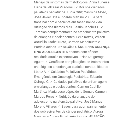
Manejo de sintomas dermatológicos. Anna Tuneu e
Elena del Alcázar Viladomiu ✓ Dor nos cuidados
paliativos pediátricos. Lucía Ortiz, Yasmina Mozo,
José Javier Uriz e Ricardo Martino ✓ Guia para
trabalhar com o paciente em fase final de vida.
Situação dos últimos dias. Jesús Sánchez E. ✓
Terapias complementares no atendimento paliativo
de crianças e adolescentes. Leila Kozak, Wilson
Astudillo, Isabel Nieto, Carmen Mendinueta e
Patricia Acinas
3ª SEÇÃO. CÂNCER NA CRIANÇA
E NO ADOLESCENTE
A criança com câncer,
realidade atual e expectativas. Itziar Astigarraga
Aguirre ✓ Gestão de complicações de tratamentos
oncológicos em crianças e adoles centes. Ricardo
López A. ✓ Cuidados Paliativos Pediátricos.
Emergência em Oncologia Pediatrica. Eduardo
Quiroga C. ✓ Cuidados paliativos de enfermagem
em crianças e adolescentes. Carmen Castillo
Martínez, María José López de la Serna e Carmen
Marcos Pérez ✓ Nutrição da criança e do
adolescente na atenção paliativa. José Manuel
Moreno Villares ✓ Bases para acompanhamento
dos sobreviventes de câncer pediátrico. Aurora
Navajas e Aizpea Echebarría Barona
4ª SEÇÃO.