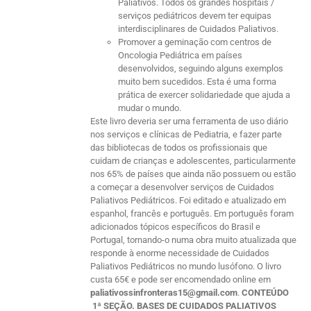
Paliativos. Todos os grandes hospitais /
serviços pediátricos devem ter equipas
interdisciplinares de Cuidados Paliativos.
Promover a geminação com centros de
Oncologia Pediátrica em países
desenvolvidos, seguindo alguns exemplos
muito bem sucedidos. Esta é uma forma
prática de exercer solidariedade que ajuda a
mudar o mundo.
Este livro deveria ser uma ferramenta de uso diário
nos serviços e clínicas de Pediatria, e fazer parte
das bibliotecas de todos os profissionais que
cuidam de crianças e adolescentes, particularmente
nos 65% de países que ainda não possuem ou estão
a começar a desenvolver serviços de Cuidados
Paliativos Pediátricos. Foi editado e atualizado em
espanhol, francês e português. Em português foram
adicionados tópicos específicos do Brasil e
Portugal, tornando-o numa obra muito atualizada que
responde à enorme necessidade de Cuidados
Paliativos Pediátricos no mundo lusófono. O livro
custa 65€ e pode ser encomendado online em
paliativossinfronteras15@gmail.com
.
CONTEÚDO
1ª SEÇÃO. BASES DE CUIDADOS PALIATIVOS