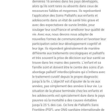
dernières 16 années dans les pays développés,
alors qu’ils sont rares ou absents dans ceux de
ressources faibles et moyennes. Ils représentent
l’application des Soins Palliatifs aux enfants et
adolescents dans un état de santé très grave et
avec des expectatives de survie limitée, pour
soulager leur souffrance et améliorer leur qualité de
vie. Avec eux, nous devons nous adapter de
nouvelles formes de communication et favoriser leur
participation selon leur développement cognitif et
leur âge. Ils répondent généralement de manière
différente aux traitements oncologiques et palliatifs
et très souvent la prise de décision sur leur santé se
trouve dans les mains des parents. L’enfant et sa
famille sont et doivent être le centre des soins d’un
abordage palliatif interdisciplinaire qui s’initiera avec
le traitement curatif depuis le propre diagnostic
jusqu’à la fin. L’objectif est d’ajouter de la vie aux
années, pas simplement des années à leur vie. La
situation de la phase terminale chez les enfants et
les adolescents est spécialement dure dans le pays
pauvres où la mortalité a des causes évitables
jusqu’à 25 % des cas. Ce livre de Palliatifs Sans
Frontière (PSF), une ONG sanitaire internationale de