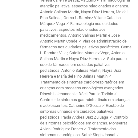
Teresa Callén e Beatriz Astudillo ✓ Farmacologia na
atenção paliativa, aspectos relacionados a criança.
Antonio Salinas Martín, Nayra Díaz-Herrera, Ma del
Pino Salinas, Gema L. Ramírez Villar e Catalina
Márquez Vega ✓ Farmacologia nos cuidados
paliativos. aspectos relacionados aos
medicamentos. Antonio Salinas Martín e José
Antonio Martín Conde ✓ Vias de administração de
fármacos nos cuidados paliativos pediátricos. Gema
L. Ramírez Villar, Catalina Márquez Vega, Antonio
Salinas Martín e Nayra Díaz Herrera ✓ Guia para o
uso de fármacos em cuidados paliativos
pediátricos. Antonio Salinas Martín, Nayra Díaz
Herrera e María del Pino Salinas Martín ✓
Tratamento de sintomas cardiorrespiratórios em
crianças com procesos oncológicos avançados.
Dinesh Lalchandani e Dácil Parrilla Toribio ✓
Controle de sintomas gastrointestinais em crianças
e adolescentes. Catherine D’Souza ✓ Gestão de
sintomas urinários em cuidados paliativos
pediátricos. Paola Andrea Díaz Zuluaga ✓ Controlo
de sintomas psicológicos em crianças. Monserrat
Alviani Rodríguez-Franco ✓ Tratamento dos
sintomas neurológicos. Satbir Singh Jassal ✓