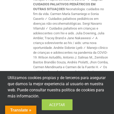
CUIDADOS PALIATIVOS PEDIÁTRICOS EM
OUTRAS SITUAÇOES
Neonatologia: cuidados no
fim da vida. Carmen María Samaniego e Sonia
Caserío ✓ Cuidados paliativos pediátricos em
doenças não oncohematológicas. Sergi Navarro
Vilarrubí ✓ Cuidados paliativos em crianças e
adolescentes com hiv e aids. Julia Downing, Julia
Ambler, Tracey Brand e Jane Nakaweesi ✓ A
criança sobrevivente ao hiv / aids: uma nova
oportunidade. Andrée Sidonie Lyeb ✓ Manejo clínico
de crianças e adolescentes na pandemia da COVID-
19. Wilson Astudillo, Antonio J. Salinas M., Zemilson
Bastos Brandão Souza, Andrés Piolatti, Jhon Comba,
Carmen Mendinueta e Carmen de la Fuente H. ✓ Os
cuidados de conforto na paralisia cerebral.
W.Astudillo, Ramón Zabalza e Carlos Varona
5ª
Utilizamos cookies propias y de terceros para asegurar
SEÇÃO. A PEDAGOGIA EM CRIANÇCASE
que damos la mejor experiencia al usuario en nuestra
ADOLESCENTES DOENTES
Comunicação, brincar e
web. Puede consultar nuestra política de cookies para
desenho em crianças. Wilson Astudillo, Danielle
más información.
Soler, Patricia Acinas e Maitane Mendinueta ✓ Um
olhar educativo sobre as crianças com doenças
ACEPTAR
graves. Olga Lizasoáin Rumeu ✓ Pedagogia
Translate »
hospitalar em crianças e adolescentes em cuidados