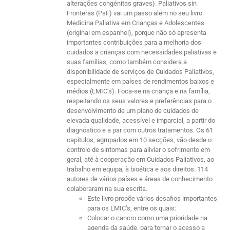
alterações congénitas graves). Paliativos sin
Fronteras (PsF) vai um passo além no seu livro
Medicina Paliativa em Crianças e Adolescentes
(original em espanhol), porque não só apresenta
importantes contribuições para a melhoria dos
cuidados a crianças com necessidades paliativas e
suas famílias, como também considera a
disponibilidade de serviços de Cuidados Paliativos,
especialmente em países de rendimentos baixos e
médios (LMIC’s). Foca-se na criança e na família,
respeitando os seus valores e preferências para o
desenvolvimento de um plano de cuidados de
elevada qualidade, acessível e imparcial, a partir do
diagnóstico e a par com outros tratamentos. Os 61
capítulos, agrupados em 10 secções, vão desde o
controlo de sintomas para aliviar o sofrimento em
geral, até à cooperação em Cuidados Paliativos, ao
trabalho em equipa, à bioética e aos direitos. 114
autores de vários países e áreas de conhecimento
colaboraram na sua escrita.
Este livro propõe vários desafios importantes
para os LMIC’s, entre os quais:
Colocar o cancro como uma prioridade na
agenda da saúde, para tornar o acesso a