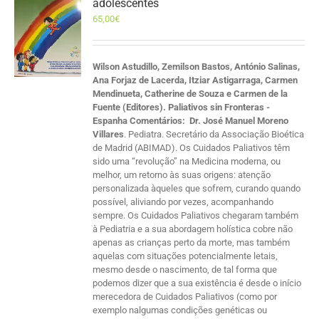
adolescentes
65,00
€
Wilson Astudillo, Zemilson Bastos, António Salinas,
Ana Forjaz de Lacerda, Itziar Astigarraga, Carmen
Mendinueta, Catherine de Souza e Carmen de la
Fuente (Editores). Paliativos sin Fronteras -
Espanha
Comentários:
Dr. José Manuel Moreno
Villares
. Pediatra. Secretário da Associação Bioética
de Madrid (ABIMAD). Os Cuidados Paliativos têm
sido uma “revolução” na Medicina moderna, ou
melhor, um retorno às suas origens: atenção
personalizada àqueles que sofrem, curando quando
possível, aliviando por vezes, acompanhando
sempre. Os Cuidados Paliativos chegaram também
à Pediatria e a sua abordagem holística cobre não
apenas as crianças perto da morte, mas também
aquelas com situações potencialmente letais,
mesmo desde o nascimento, de tal forma que
podemos dizer que a sua existência é desde o início
merecedora de Cuidados Paliativos (como por
exemplo nalgumas condições genéticas ou