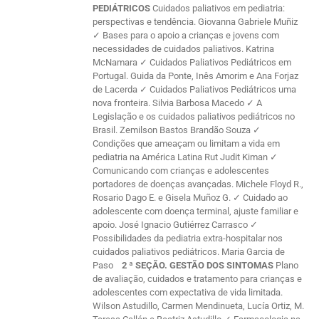
PEDIÁTRICOS
Cuidados paliativos em pediatria:
perspectivas e tendência. Giovanna Gabriele Muñiz
✓ Bases para o apoio a crianças e jovens com
necessidades de cuidados paliativos. Katrina
McNamara ✓ Cuidados Paliativos Pediátricos em
Portugal. Guida da Ponte, Inês Amorim e Ana Forjaz
de Lacerda ✓ Cuidados Paliativos Pediátricos uma
nova fronteira. Silvia Barbosa Macedo ✓ A
Legislação e os cuidados paliativos pediátricos no
Brasil. Zemilson Bastos Brandão Souza ✓
Condições que ameaçam ou limitam a vida em
pediatria na América Latina Rut Judit Kiman ✓
Comunicando com crianças e adolescentes
portadores de doenças avançadas. Michele Floyd R.,
Rosario Dago E. e Gisela Muñoz G. ✓ Cuidado ao
adolescente com doença terminal, ajuste familiar e
apoio. José Ignacio Gutiérrez Carrasco ✓
Possibilidades da pediatria extra-hospitalar nos
cuidados paliativos pediátricos. Maria Garcia de
Paso
2 ª SEÇÃO. GESTÃO DOS SINTOMAS
Plano
de avaliação, cuidados e tratamento para crianças e
adolescentes com expectativa de vida limitada.
Wilson Astudillo, Carmen Mendinueta, Lucía Ortiz, M.