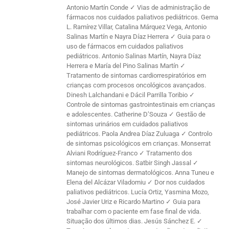
Antonio Martín Conde ✓ Vias de administração de
fármacos nos cuidados paliativos pediátricos. Gema
L. Ramírez Villar, Catalina Márquez Vega, Antonio
Salinas Martín e Nayra Díaz Herrera ✓ Guia para o
uso de fármacos em cuidados paliativos
pediátricos. Antonio Salinas Martín, Nayra Díaz
Herrera e María del Pino Salinas Martín ✓
Tratamento de sintomas cardiorrespiratórios em
crianças com procesos oncológicos avançados.
Dinesh Lalchandani e Dácil Parrilla Toribio ✓
Controle de sintomas gastrointestinais em crianças
e adolescentes. Catherine D’Souza ✓ Gestão de
sintomas urinários em cuidados paliativos
pediátricos. Paola Andrea Díaz Zuluaga ✓ Controlo
de sintomas psicológicos em crianças. Monserrat
Alviani Rodríguez-Franco ✓ Tratamento dos
sintomas neurológicos. Satbir Singh Jassal ✓
Manejo de sintomas dermatológicos. Anna Tuneu e
Elena del Alcázar Viladomiu ✓ Dor nos cuidados
paliativos pediátricos. Lucía Ortiz, Yasmina Mozo,
José Javier Uriz e Ricardo Martino ✓ Guia para
trabalhar com o paciente em fase final de vida.
Situação dos últimos dias. Jesús Sánchez E. ✓