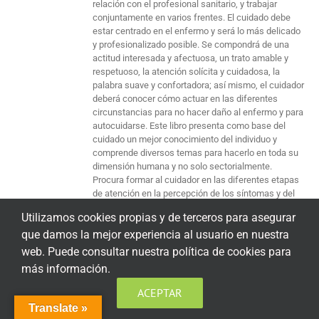
relación con el profesional sanitario, y trabajar
conjuntamente en varios frentes. El cuidado debe
estar centrado en el enfermo y será lo más delicado
y profesionalizado posible. Se compondrá de una
actitud interesada y afectuosa, un trato amable y
respetuoso, la atención solícita y cuidadosa, la
palabra suave y confortadora; así mismo, el cuidador
deberá conocer cómo actuar en las diferentes
circunstancias para no hacer daño al enfermo y para
autocuidarse. Este libro presenta como base del
cuidado un mejor conocimiento del individuo y
comprende diversos temas para hacerlo en toda su
dimensión humana y no solo sectorialmente.
Procura formar al cuidador en las diferentes etapas
de atención en la percepción de los síntomas y del
sufrimiento del paciente, y en cómo ser un buen
Utilizamos cookies propias y de terceros para asegurar
receptor y altavoz de sus problemas, un agente que
que damos la mejor experiencia al usuario en nuestra
colabora en la realización de los tratamientos o le da
apoyo para afrontar diferentes crisis o situaciones.
web. Puede consultar nuestra política de cookies para
El cuidador es y debe ser un intermediario a través
más información.
del cual va a poder llegar la ayuda que necesita el
enfermo para ganar bienestar y calidad de vida. Esta
ACEPTAR
obra procura favorecer una mejor comprensión del
Translate »
enfermo de su padecimiento, por lo que procura: