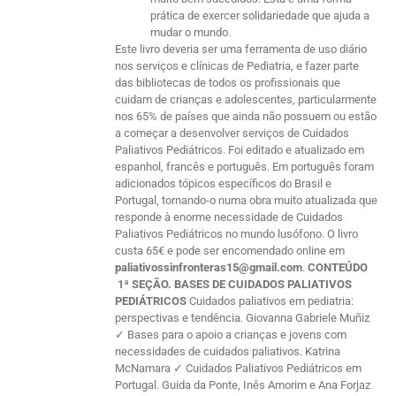
prática de exercer solidariedade que ajuda a
mudar o mundo.
Este livro deveria ser uma ferramenta de uso diário
nos serviços e clínicas de Pediatria, e fazer parte
das bibliotecas de todos os profissionais que
cuidam de crianças e adolescentes, particularmente
nos 65% de países que ainda não possuem ou estão
a começar a desenvolver serviços de Cuidados
Paliativos Pediátricos. Foi editado e atualizado em
espanhol, francês e português. Em português foram
adicionados tópicos específicos do Brasil e
Portugal, tornando-o numa obra muito atualizada que
responde à enorme necessidade de Cuidados
Paliativos Pediátricos no mundo lusófono. O livro
custa 65€ e pode ser encomendado online em
paliativossinfronteras15@gmail.com
.
CONTEÚDO
1ª SEÇÃO. BASES DE CUIDADOS PALIATIVOS
PEDIÁTRICOS
Cuidados paliativos em pediatria:
perspectivas e tendência. Giovanna Gabriele Muñiz
✓ Bases para o apoio a crianças e jovens com
necessidades de cuidados paliativos. Katrina
McNamara ✓ Cuidados Paliativos Pediátricos em
Portugal. Guida da Ponte, Inês Amorim e Ana Forjaz