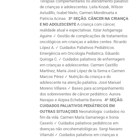
Terapias complementares no atendimento paliativo
de crianças e adolescentes. Leila Kozak, Wilson
Astudillo, Isabel Nieto, Carmen Mendinueta e
Patricia Acinas
3ª SEÇÃO. CÂNCER NA CRIANÇA
E NO ADOLESCENTE
A criança com câncer,
realidade atual e expectativas. Itziar Astigarraga
Aguirre ✓ Gestão de complicações de tratamentos
oncológicos em crianças e adoles centes. Ricardo
López A. ✓ Cuidados Paliativos Pediátricos.
Emergência em Oncologia Pediatrica. Eduardo
Quiroga C. ✓ Cuidados paliativos de enfermagem
em crianças e adolescentes. Carmen Castillo
Martínez, María José López de la Serna e Carmen
Marcos Pérez ✓ Nutrição da criança e do
adolescente na atenção paliativa. José Manuel
Moreno Villares ✓ Bases para acompanhamento
dos sobreviventes de câncer pediátrico. Aurora
Navajas e Aizpea Echebarría Barona
4ª SEÇÃO.
CUIDADOS PALIATIVOS PEDIÁTRICOS EM
OUTRAS SITUAÇOES
Neonatologia: cuidados no
fim da vida. Carmen María Samaniego e Sonia
Caserío ✓ Cuidados paliativos pediátricos em
doenças não oncohematológicas. Sergi Navarro
Vilarrubí ✓ Cuidados paliativos em crianças e