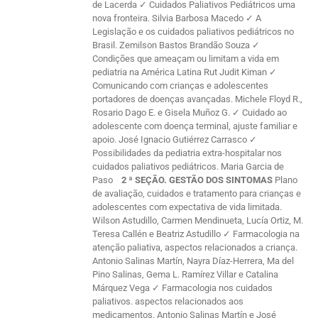
de Lacerda ✓ Cuidados Paliativos Pediátricos uma
nova fronteira. Silvia Barbosa Macedo ✓ A
Legislação e os cuidados paliativos pediátricos no
Brasil. Zemilson Bastos Brandão Souza ✓
Condições que ameaçam ou limitam a vida em
pediatria na América Latina Rut Judit Kiman ✓
Comunicando com crianças e adolescentes
portadores de doenças avançadas. Michele Floyd R.,
Rosario Dago E. e Gisela Muñoz G. ✓ Cuidado ao
adolescente com doença terminal, ajuste familiar e
apoio. José Ignacio Gutiérrez Carrasco ✓
Possibilidades da pediatria extra-hospitalar nos
cuidados paliativos pediátricos. Maria Garcia de
Paso
2 ª SEÇÃO. GESTÃO DOS SINTOMAS
Plano
de avaliação, cuidados e tratamento para crianças e
adolescentes com expectativa de vida limitada.
Wilson Astudillo, Carmen Mendinueta, Lucía Ortiz, M.
Teresa Callén e Beatriz Astudillo ✓ Farmacologia na
atenção paliativa, aspectos relacionados a criança.
Antonio Salinas Martín, Nayra Díaz-Herrera, Ma del
Pino Salinas, Gema L. Ramírez Villar e Catalina
Márquez Vega ✓ Farmacologia nos cuidados
paliativos. aspectos relacionados aos
medicamentos. Antonio Salinas Martín e José