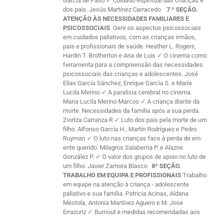
García de Paso ✓ Cuidado espiritual das crianças e
dos pais. Jesús Martínez Carracedo
7 º SEÇÃO.
ATENÇÃO ÀS NECESSIDADES FAMILIARES E
PSICOSSOCIAIS
Gerir os aspectos psicossociais
em cuidados paliativos, com as crianças irmãos,
pais e profissionais de saúde. Heather L. Rogers,
Hardin T. Brotherton e Ana de Luis ✓ O cinema como
ferramenta para a compreensão das necessidades
psicossociais das crianças e adolescentes. José
Elías García Sánchez, Enrique García S. e María
Lucila Merino ✓ A paralisia cerebral no cinema.
Maria Lucila Merino Marcos ✓ A criança diante da
morte. Necessidades da família após a sua perda.
Ziortza Carranza R ✓ Luto dos pais pela morte de um
filho. Alfonso García H., Martín Rodríguez e Pedro
Ruyman ✓ O luto nas crianças face à perda de em
ente querido. Milagros Salaberria P. e Alazne
González P. ✓ O valor dos grupos de apoio no luto de
um filho. Javier Zamora Blasco
8ª SEÇÃO.
TRABALHO EM EQUIPA E PROFISSIONAIS
Trabalho
em equipe na atenção à criança - adolescente
paliativo e sua família. Patricia Acinas, Aldana
Méstola, Antonia Martínez Aguero e M. Jose
Errazuriz ✓ Burnout e medidas recomendadas aos