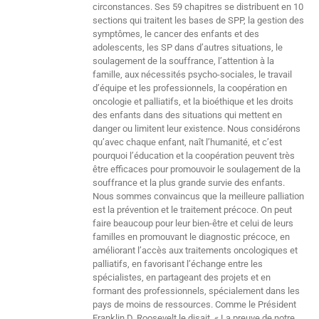
circonstances. Ses 59 chapitres se distribuent en 10
sections qui traitent les bases de SPP, la gestion des
symptômes, le cancer des enfants et des
adolescents, les SP dans d’autres situations, le
soulagement de la souffrance, l’attention à la
famille, aux nécessités psycho-sociales, le travail
d’équipe et les professionnels, la coopération en
oncologie et palliatifs, et la bioéthique et les droits
des enfants dans des situations qui mettent en
danger ou limitent leur existence. Nous considérons
qu’avec chaque enfant, naît l’humanité, et c’est
pourquoi l’éducation et la coopération peuvent très
être efficaces pour promouvoir le soulagement de la
souffrance et la plus grande survie des enfants.
Nous sommes convaincus que la meilleure palliation
est la prévention et le traitement précoce. On peut
faire beaucoup pour leur bien-être et celui de leurs
familles en promouvant le diagnostic précoce, en
améliorant l’accès aux traitements oncologiques et
palliatifs, en favorisant l’échange entre les
spécialistes, en partageant des projets et en
formant des professionnels, spécialement dans les
pays de moins de ressources. Comme le Président
Franklin D. Roosevelt le disait, « La preuve de notre