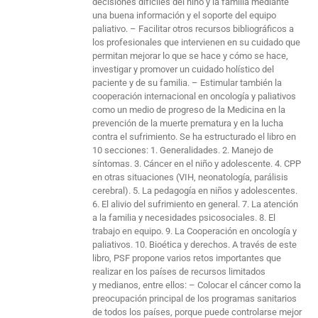
decisiones difíciles del niño y la familia mediante
una buena información y el soporte del equipo
paliativo. – Facilitar otros recursos bibliográficos a
los profesionales que intervienen en su cuidado que
permitan mejorar lo que se hace y cómo se hace,
investigar y promover un cuidado holístico del
paciente y de su familia. – Estimular también la
cooperación internacional en oncología y paliativos
como un medio de progreso de la Medicina en la
prevención de la muerte prematura y en la lucha
contra el sufrimiento. Se ha estructurado el libro en
10 secciones: 1. Generalidades. 2. Manejo de
síntomas. 3. Cáncer en el niño y adolescente. 4. CPP
en otras situaciones (VIH, neonatología, parálisis
cerebral). 5. La pedagogía en niños y adolescentes.
6. El alivio del sufrimiento en general. 7. La atención
a la familia y necesidades psicosociales. 8. El
trabajo en equipo. 9. La Cooperación en oncología y
paliativos. 10. Bioética y derechos. A través de este
libro, PSF propone varios retos importantes que
realizar en los países de recursos limitados
y medianos, entre ellos: – Colocar el cáncer como la
preocupación principal de los programas sanitarios
de todos los países, porque puede controlarse mejor