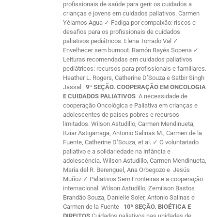
profissionais de saúde para gerir os cuidados a
crianças e jovens em cuidados paliativos. Carmen
Yélamos Agua ✓ Fadiga por compaixão: riscos e
desafios para os profissionais de cuidados
paliativos pediátricos. Elena Torrado Val ✓
Envelhecer sem burnout. Ramón Bayés Sopena ✓
Leituras recomendadas em cuidados paliativos
pediátricos: recursos para profissionais e familiares.
Heather L. Rogers, Catherine D’Souza e Satbir Singh
Jassal
9ª SEÇÃO. COOPERAÇÃO EM ONCOLOGIA
E CUIDADOS PALIATIVOS
A necessidade de
cooperação Oncológica e Paliativa em crianças e
adolescentes de países pobres e recursos
limitados. Wilson Astudillo, Carmen Mendinueta,
Itziar Astigarraga, Antonio Salinas M., Carmen de la
Fuente, Catherine D’Souza, et al. ✓ O voluntariado
paliativo e a solidariedade na infância e
adolescência. Wilson Astudillo, Carmen Mendinueta,
María del R. Berenguel, Ana Orbegozo e Jesús
Muñoz ✓ Paliativos Sem Fronteiras e a cooperação
internacional. Wilson Astudillo, Zemilson Bastos
Brandão Souza, Danielle Soler, Antonio Salinas e
Carmen de la Fuente
10ª SEÇÃO. BIOÉTICA E
DIREITOS
Cuidados paliativos nas unidades de