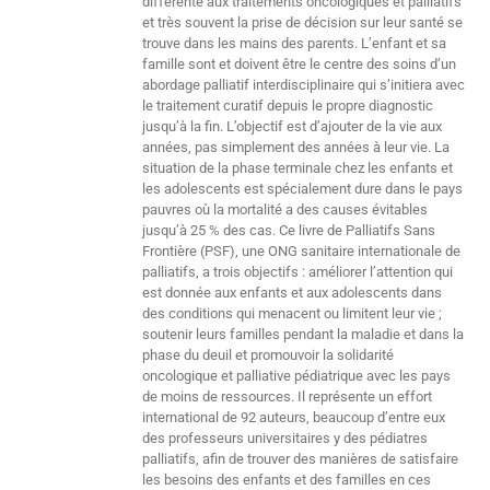
différente aux traitements oncologiques et palliatifs
et très souvent la prise de décision sur leur santé se
trouve dans les mains des parents. L’enfant et sa
famille sont et doivent être le centre des soins d’un
abordage palliatif interdisciplinaire qui s’initiera avec
le traitement curatif depuis le propre diagnostic
jusqu’à la fin. L’objectif est d’ajouter de la vie aux
années, pas simplement des années à leur vie. La
situation de la phase terminale chez les enfants et
les adolescents est spécialement dure dans le pays
pauvres où la mortalité a des causes évitables
jusqu’à 25 % des cas. Ce livre de Palliatifs Sans
Frontière (PSF), une ONG sanitaire internationale de
palliatifs, a trois objectifs : améliorer l’attention qui
est donnée aux enfants et aux adolescents dans
des conditions qui menacent ou limitent leur vie ;
soutenir leurs familles pendant la maladie et dans la
phase du deuil et promouvoir la solidarité
oncologique et palliative pédiatrique avec les pays
de moins de ressources. Il représente un effort
international de 92 auteurs, beaucoup d’entre eux
des professeurs universitaires y des pédiatres
palliatifs, afin de trouver des manières de satisfaire
les besoins des enfants et des familles en ces