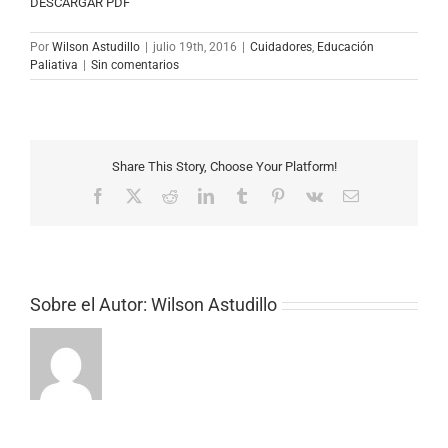
DESCARGAR PDF
Por
Wilson Astudillo
|
julio 19th, 2016
|
Cuidadores
,
Educación
Paliativa
|
Sin comentarios
Share This Story, Choose Your Platform!
Facebook
X
Reddit
LinkedIn
Tumblr
Pinterest
Vk
Correo
electrónico
Sobre el Autor:
Wilson Astudillo