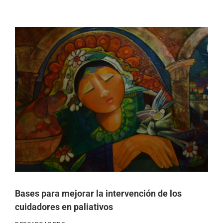
Ver
imagen
más
grande
Bases para mejorar la intervención de los
cuidadores en paliativos