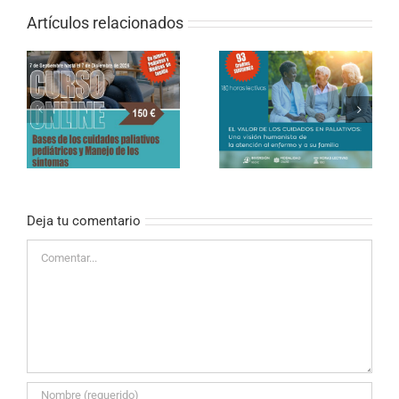
Artículos relacionados
CURSO ONLINE DE
PALIATIVOS SIN
CURSO ONLINE (SEMI-
FRONTERAS «EL
PRESENCIAL) – El valor
VALOR DE LOS
de los cuidados en
CUIDADOS EN
paliativos
PALIATIVOS»
Deja tu comentario
Comentar