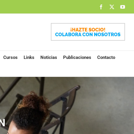
Facebook
X
You
Cursos
Links
Noticias
Publicaciones
Contacto
N