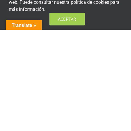
web. Puede consultar nuestra política de cookies para
ENCUÉNTRANOS EN LAS REDES SOCIALES
más información.
ACEPTAR
Translate »