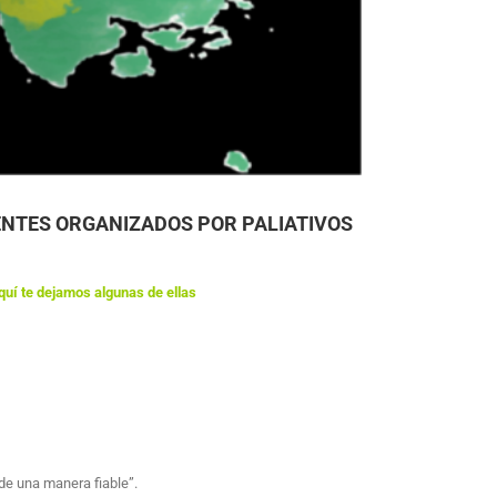
CENTES ORGANIZADOS POR PALIATIVOS
quí te dejamos algunas de ellas
 de una manera fiable”.