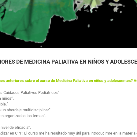
IORES DE MEDICINA PALIATIVA EN NIÑOS Y ADOLES
es anteriores sobre el curso de Medicina Paliativa en niños y adolescentes? A
s Cuidados Paliativos Pediátricos”
 niños”.
ble.”
 un abordaje multidisciplinar”.
ien organizados los temas”.
nivel de eficacia”.
dizar en CPP: El curso me ha resultado muy útil para introducirme en la materia