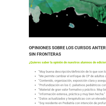
OPINIONES SOBRE LOS CURSOS ANTER
SIN FRONTERAS
¿Quieres saber la opinión de nuestros alumnos de edicion
“Muy buena descripción/definición de lo que son lo
“Me permite cambiar el enfoque de CP de adultos a
“Contenido, organización, exposición clara y asequi
“Profundización en los C. paliativos pediátricos con
“Material de gran valor formativo y práctico. Muy b
“Información extensa, práctica y muy bien hecha.”
“Datos actualizados y terapéuticas con un elevado 
“Soy residente en Pediatría con intención de profun