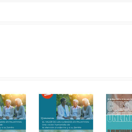
SO ONLINE (SEMI-
CURSO ONLINE – El
ENCIAL) – El valor
voluntariado paliativo en
FR
 los cuidados en
la soledad y en el final de
DE
paliativos
la vida