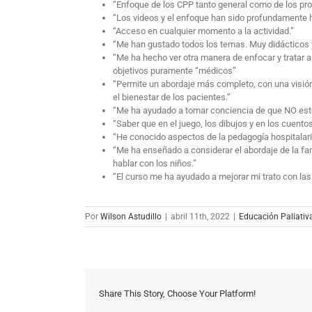
“Enfoque de los CPP tanto general como de los pr
“Los videos y el enfoque han sido profundamente hu
“Acceso en cualquier momento a la actividad.”
“Me han gustado todos los temas. Muy didácticos y 
“Me ha hecho ver otra manera de enfocar y tratar a
objetivos puramente “médicos”
“Permite un abordaje más completo, con una visión
el bienestar de los pacientes.”
“Me ha ayudado a tomar conciencia de que NO estoy
“Saber que en el juego, los dibujos y en los cuent
“He conocido aspectos de la pedagogía hospitalari
“Me ha enseñado a considerar el abordaje de la fam
hablar con los niños.”
“El curso me ha ayudado a mejorar mi trato con las
Por
Wilson Astudillo
|
abril 11th, 2022
|
Educación Paliativ
Share This Story, Choose Your Platform!