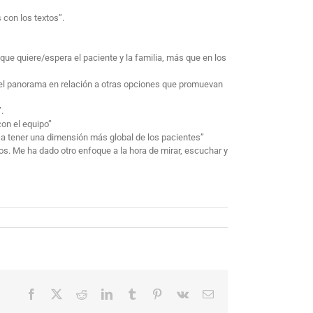
 con los textos”.
ue quiere/espera el paciente y la familia, más que en los
r el panorama en relación a otras opciones que promuevan
.
con el equipo”
 a tener una dimensión más global de los pacientes”
vos. Me ha dado otro enfoque a la hora de mirar, escuchar y
Facebook
X
Reddit
LinkedIn
Tumblr
Pinterest
Vk
Correo
electrónico