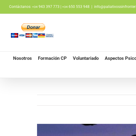
Saltar
Contáctanos:
943 397 773 |
650 553 948
|
info@paliativossinfronter
+34
+34
al
contenido
Nosotros
Formación CP
Voluntariado
Aspectos Psico
Ver
imagen