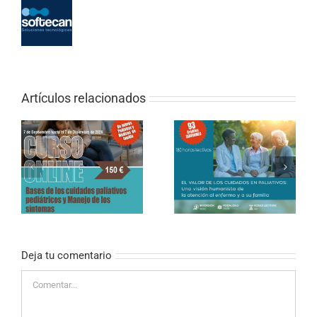
Artículos relacionados
CURSO ONLINE DE
PALIATIVOS SIN
CURSO ONLINE (SEMI-
FRONTERAS «EL
PRESENCIAL) – El valor
VALOR DE LOS
de los cuidados en
CUIDADOS EN
paliativos
PALIATIVOS»
Deja tu comentario
Comentar