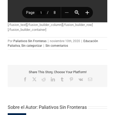
[/fusion_text][/fusion_builder_column][/fusion_builder_row]
[/fusion_builder_container]
Por
Paliativos Sin Fronteras
|
noviembre 10th, 2020
|
Educación
Paliativa
,
Sin categorizar
|
Sin comentarios
Share This Story, Choose Your Platform!
Facebook
X
Reddit
LinkedIn
Tumblr
Pinterest
Vk
Correo
electrónico
Sobre el Autor:
Paliativos Sin Fronteras