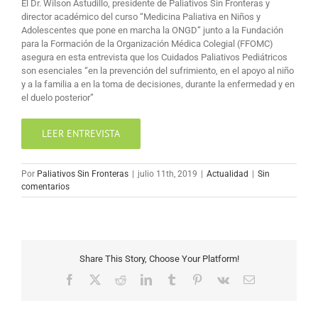
El Dr. Wilson Astudillo, presidente de Paliativos Sin Fronteras y
director académico del curso “Medicina Paliativa en Niños y
Adolescentes que pone en marcha la ONGD” junto a la Fundación
para la Formación de la Organización Médica Colegial (FFOMC)
asegura en esta entrevista que los Cuidados Paliativos Pediátricos
son esenciales “en la prevención del sufrimiento, en el apoyo al niño
y a la familia a en la toma de decisiones, durante la enfermedad y en
el duelo posterior”
LEER ENTREVISTA
Por
Paliativos Sin Fronteras
|
julio 11th, 2019
|
Actualidad
|
Sin
comentarios
Share This Story, Choose Your Platform!
Facebook
X
Reddit
LinkedIn
Tumblr
Pinterest
Vk
Correo
electrónico