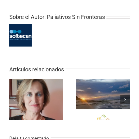
Sobre el Autor:
Paliativos Sin Fronteras
Artículos relacionados
CURSO ONLINE (SEMI-
PRESENCIAL) – El valor
Notas Paliativas 2025
de los cuidados en
RE
paliativos
Deja tu comentario