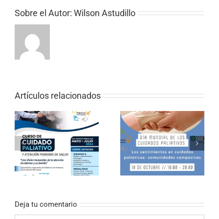
Sobre el Autor:
Wilson Astudillo
Artículos relacionados
CURSO ONLINE DE
PALIATIVOS SIN
Los sentimientos en
FRONTERAS «EL
cuidados paliativos
VALOR DE LOS
CUIDADOS EN
PALIATIVOS»
Deja tu comentario
Comentar