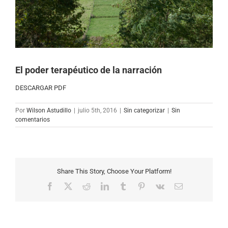
El poder terapéutico de la narración
DESCARGAR PDF
Por
Wilson Astudillo
|
julio 5th, 2016
|
Sin categorizar
|
Sin
comentarios
Share This Story, Choose Your Platform!
Facebook
X
Reddit
LinkedIn
Tumblr
Pinterest
Vk
Correo
electrónico