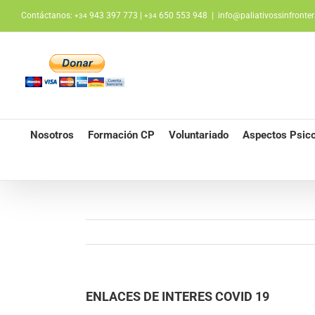
Saltar
Contáctanos:
943 397 773 |
650 553 948
|
info@paliativossinfronter
+34
+34
al
contenido
Nosotros
Formación CP
Voluntariado
Aspectos Psico
ENLACES DE INTERES COVID 19