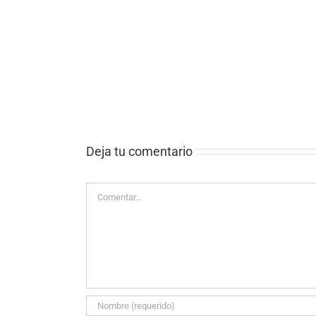
RECURSOS
PALIATIVOS
Y
f
COVID
19-
IAHCP
Deja tu comentario
Comentar