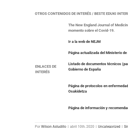
OTROS CONTENIDOS DE INTERÉS / BESTE EDUKI INTE
The New England Journal of Medicine 
momento sobre el Covid-19.
Ir a la web de NEJM
Página actualizada del Ministerio d
Listado de documentos técnicos (par
ENLACES DE
Gobierno de España
INTERÉS
Página de protocolos en enfermedade
Osakidetza
Página de información y recomendac
Por
Wilson Astudillo
|
abril 10th, 2020
|
Uncategorized
|
Si