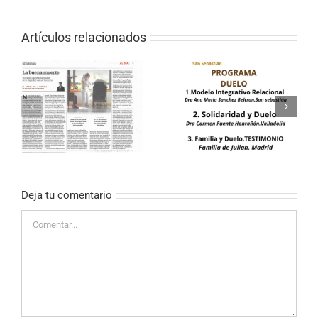
Artículos relacionados
XVII Jornada de Apoyo
as
en el Proceso de Duelo
Deja tu comentario
Comentar