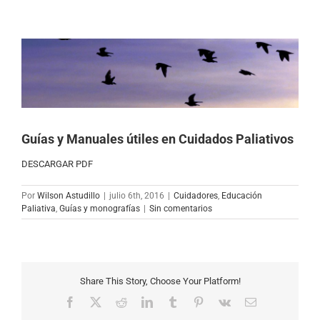
Ver
imagen
más
grande
Guías y Manuales útiles en Cuidados Paliativos
DESCARGAR PDF
Por
Wilson Astudillo
|
julio 6th, 2016
|
Cuidadores
,
Educación
Paliativa
,
Guías y monografías
|
Sin comentarios
Share This Story, Choose Your Platform!
Facebook
X
Reddit
LinkedIn
Tumblr
Pinterest
Vk
Correo
electrónico