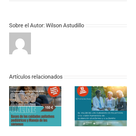
Sobre el Autor:
Wilson Astudillo
Artículos relacionados
CURSO ONLINE DE
PALIATIVOS SIN
CURSO ONLINE (SEMI-
FRONTERAS «EL
PRESENCIAL) – El valor
VALOR DE LOS
de los cuidados en
CUIDADOS EN
paliativos
PALIATIVOS»