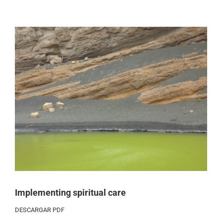
Ver
imagen
más
grande
Implementing spiritual care
DESCARGAR PDF