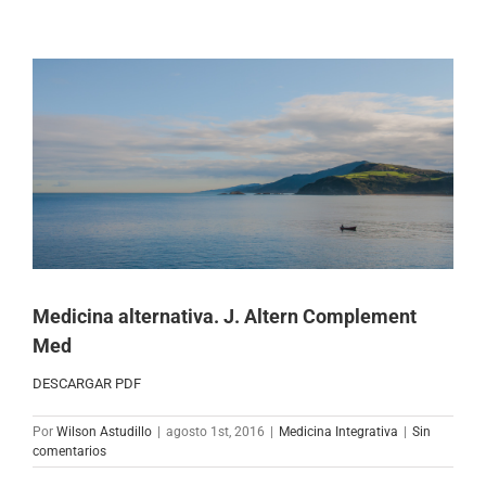
Ver
imagen
más
grande
Medicina alternativa. J. Altern Complement
Med
DESCARGAR PDF
Por
Wilson Astudillo
|
agosto 1st, 2016
|
Medicina Integrativa
|
Sin
comentarios