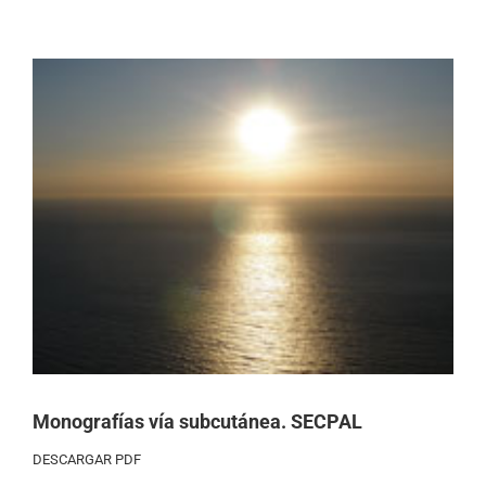
Ver
imagen
más
grande
Monografías vía subcutánea. SECPAL
DESCARGAR PDF