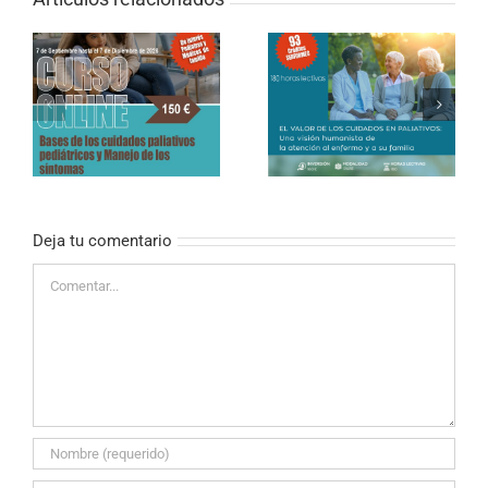
CURSO ONLINE DE
PALIATIVOS SIN
CURSO ONLINE (SEMI-
FRONTERAS «EL
PRESENCIAL) – El valor
VALOR DE LOS
de los cuidados en
CUIDADOS EN
paliativos
PALIATIVOS»
Deja tu comentario
Comentar