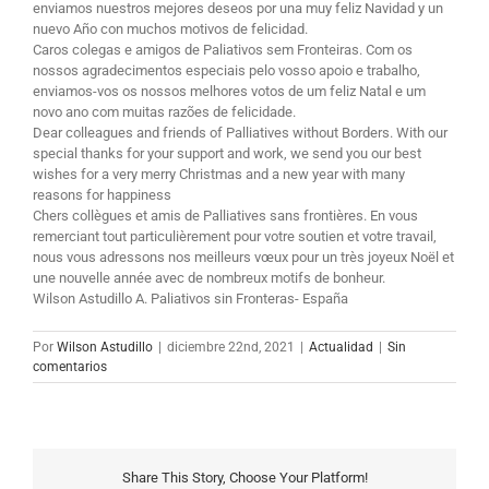
enviamos nuestros mejores deseos por una muy feliz Navidad y un
nuevo Año con muchos motivos de felicidad.
Caros colegas e amigos de Paliativos sem Fronteiras. Com os
nossos agradecimentos especiais pelo vosso apoio e trabalho,
enviamos-vos os nossos melhores votos de um feliz Natal e um
novo ano com muitas razões de felicidade.
Dear colleagues and friends of Palliatives without Borders. With our
special thanks for your support and work, we send you our best
wishes for a very merry Christmas and a new year with many
reasons for happiness
Chers collègues et amis de Palliatives sans frontières. En vous
remerciant tout particulièrement pour votre soutien et votre travail,
nous vous adressons nos meilleurs vœux pour un très joyeux Noël et
une nouvelle année avec de nombreux motifs de bonheur.
Wilson Astudillo A. Paliativos sin Fronteras- España
Por
Wilson Astudillo
|
diciembre 22nd, 2021
|
Actualidad
|
Sin
comentarios
Share This Story, Choose Your Platform!