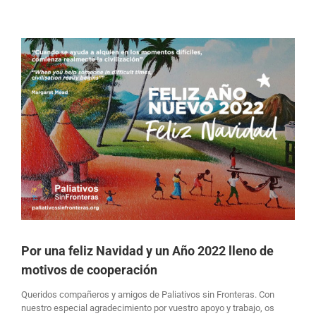
Ver
imagen
más
grande
Por una feliz Navidad y un Año 2022 lleno de
motivos de cooperación
Queridos compañeros y amigos de Paliativos sin Fronteras. Con
nuestro especial agradecimiento por vuestro apoyo y trabajo, os