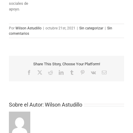
sociales de
apoyo.
Por
Wilson Astudillo
|
octubre 21st, 2021
|
Sin categorizar
|
Sin
comentarios
Share This Story, Choose Your Platform!
Facebook
X
Reddit
LinkedIn
Tumblr
Pinterest
Vk
Correo
electrónico
Sobre el Autor:
Wilson Astudillo