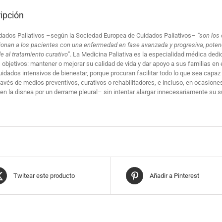
ipción
dados Paliativos –según la Sociedad Europea de Cuidados Paliativos–
“son los
ionan a los pacientes con una enfermedad en fase avanzada y progresiva, potenc
e al tratamiento curativo”
. La Medicina Paliativa es la especialidad médica dedi
 objetivos: mantener o mejorar su calidad de vida y dar apoyo a sus familias en
dados intensivos de bienestar, porque procuran facilitar todo lo que sea capaz d
ravés de medios preventivos, curativos o rehabilitadores, e incluso, en ocasione
 en la disnea por un derrame pleural– sin intentar alargar innecesariamente su s
Twitear este producto
Añadir a Pinterest