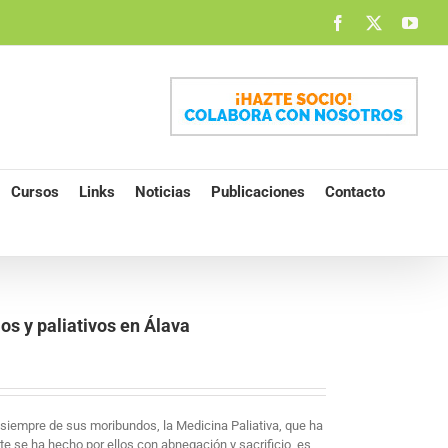
Facebook
X
You
Cursos
Links
Noticias
Publicaciones
Contacto
os y paliativos en Álava
siempre de sus moribundos, la Medicina Paliativa, que ha
e se ha hecho por ellos con abnegación y sacrificio, es