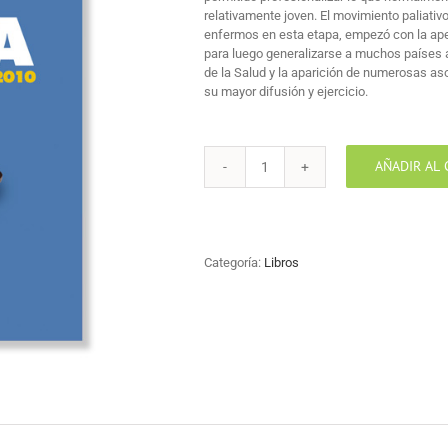
relativamente joven. El movimiento paliativ
enfermos en esta etapa, empezó con la aper
para luego generalizarse a muchos países a
de la Salud y la aparición de numerosas as
su mayor difusión y ejercicio.
AÑADIR AL 
Guía
de
recursos
sociosanitarios
y
Categoría:
Libros
paliativos
en
Álava
cantidad