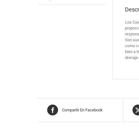
Descr
Los Cui
proporc
respond
Son sus
como cui
bien a t
drenaje
Compartir En Facebook