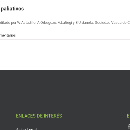
 paliativos
tado por W.Astudillo, A.Orbegozo, A.Latiegi y E.Urdaneta. Sociedad Vasca de C
omentarios
ENLACES DE INTERÉS
E
Aviso Legal