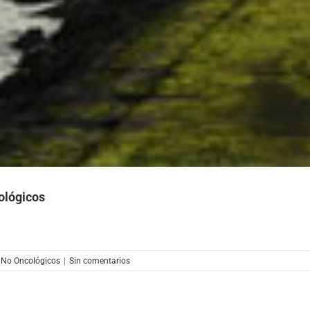
ológicos
,
No Oncológicos
|
Sin comentarios