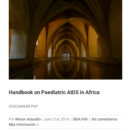
Handbook on Paediatric AIDS in Africa
DESCARGAR PDF
Por
Wilson Astudillo
|
julio 21st, 2016
|
SIDA/VIH
|
Sin comentarios
Más información