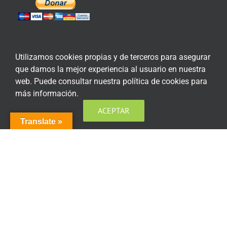
Utilizamos cookies propias y de terceros para asegurar
ENLACES DE INTERÉS
que damos la mejor experiencia al usuario en nuestra
web. Puede consultar nuestra política de cookies para
Aviso Legal
más información.
ACEPTAR
Política de privacidad
Translate »
Política de privacidad Redes Sociales
Política de cookies
Condiciones generales de contratación
Acceso plataforma de teleformación