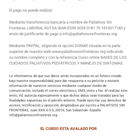
El pago se puede realizar:
Mediante transferencia bancaria a nombre de Paliativos Sin
Fronteras LABORAL KUTXA IBAN ES90 3035 0181 70 1810017183 y
envío de justificante de pago a info@paliativossinfronteras.org.
Mediante PAYPAL, eligiendo la opción DONAR situada en la parte
superior de nuestra web www.paliativossinfronteras.org indicando
su nombre completo y con la referencia Curso online BASES DE LOS
CUIDADOS PALIATIVOS PEDIATRICOS Y MANEJO DE SINTOMAS.
Le informamos de que sus datos serán incorporados en un fichero creado
bajo nuestra responsabilidad, para dar respuesta a su petición y enviarle
información de nuestros servicios mediante cualquier medio de
comunicación, incluido el correo electrónico, SMS, mms y fax. Al realizar este
envío, Vd. autoriza expresamente a que dichos datos sean tratados para las
finalidades expuestas en el párrafo anterior. Puede ejercitar sus derechos de
acceso, rectificación y oposición, dirigiéndose por escrito a PALIATIVOS SIN
FRONTERAS, Juan XXIII 6-3 D, 20016, San Sebastián- España.
info@paliativossinfronteras.org
EL CURSO ESTA AVALADO POR