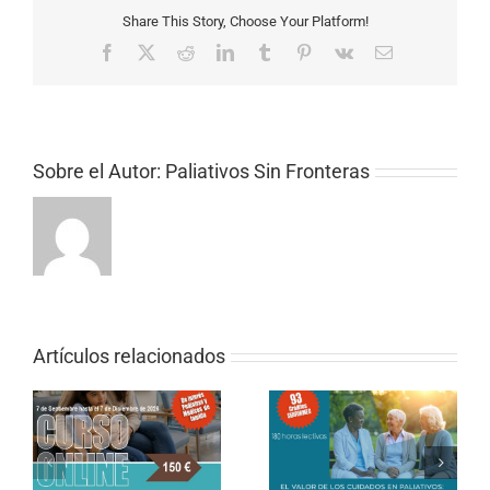
Share This Story, Choose Your Platform!
Facebook
X
Reddit
LinkedIn
Tumblr
Pinterest
Vk
Correo
electrónico
Sobre el Autor:
Paliativos Sin Fronteras
Artículos relacionados
CURSO ONLINE DE
PALIATIVOS SIN
CURSO ONLINE (SEMI-
FRONTERAS «EL
PRESENCIAL) – El valor