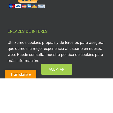
ENLACES DE INTERÉS
Utilizamos cookies propias y de terceros para asegurar
Aviso Legal
que damos la mejor experiencia al usuario en nuestra
Política de privacidad
web. Puede consultar nuestra política de cookies para
más información.
Política de privacidad Redes Sociales
ACEPTAR
Política de cookies
Translate »
Condiciones generales de contratación
Acceso plataforma de teleformación