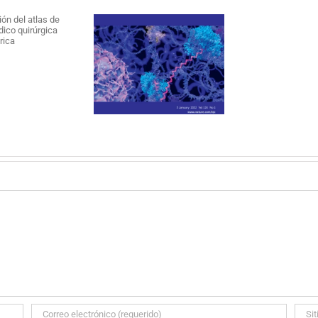
blicación en The
F
sh Journal of Cáncer
SO
Research, 2021