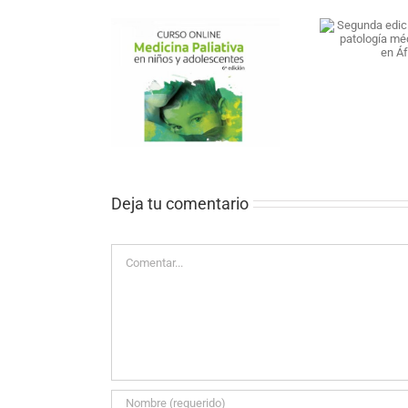
Segunda edición del atlas
de patología médico
quirúrgica en África
Edición de cursos
Pu
Medicina Paliativa
Briti
os y adolescentes
Deja tu comentario
Comentar