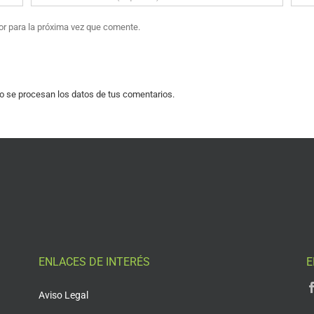
or para la próxima vez que comente.
 se procesan los datos de tus comentarios.
ENLACES DE INTERÉS
E
Aviso Legal