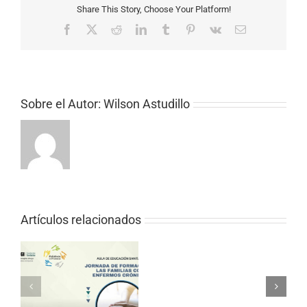
Share This Story, Choose Your Platform!
Facebook
X
Reddit
LinkedIn
Tumblr
Pinterest
Vk
Correo
electrónico
Sobre el Autor:
Wilson Astudillo
Nuevo
vídeo
Artículos relacionados
de
Paliativos
Sin
Fronteras
en
Español,
yo
Francés,