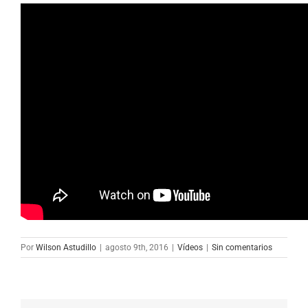
Por
Wilson Astudillo
|
agosto 9th, 2016
|
Vídeos
|
Sin comentarios