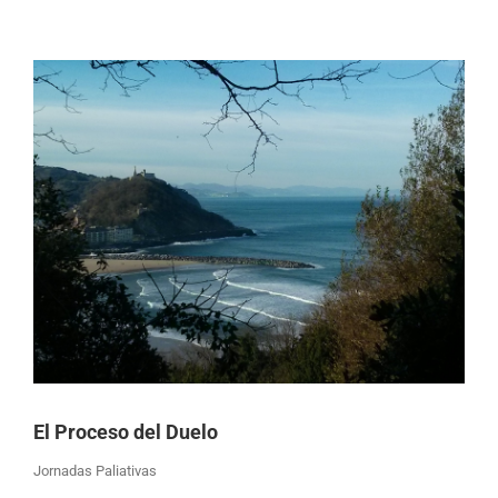
Ver
imagen
más
grande
El Proceso del Duelo
Jornadas Paliativas