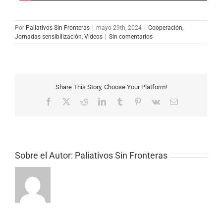
Por
Paliativos Sin Fronteras
|
mayo 29th, 2024
|
Cooperación
,
Jornadas sensibilización
,
Vídeos
|
Sin comentarios
Share This Story, Choose Your Platform!
Facebook
X
Reddit
LinkedIn
Tumblr
Pinterest
Vk
Correo
electrónico
Sobre el Autor:
Paliativos Sin Fronteras