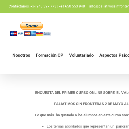
Saltar
Contáctanos:
943 397 773 |
650 553 948
|
info@paliativossinfronter
+34
+34
al
contenido
Nosotros
Formación CP
Voluntariado
Aspectos Psico
ENCUESTA DEL PRIMER CURSO ONLINE SOBRE EL VAL
PALIATIVOS SIN FRONTERAS 2 DE MAYO AL 
Lo que más ha gustado a los alumnos en este curso son:
Los temas abordados que representan un panorama 