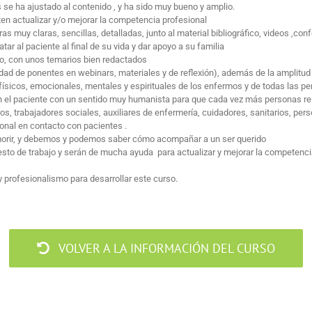
se ha ajustado al contenido , y ha sido muy bueno y amplio.
en actualizar y/o mejorar la competencia profesional
 muy claras, sencillas, detalladas, junto al material bibliográfico, videos ,co
 al paciente al final de su vida y dar apoyo a su familia
rio, con unos temarios bien redactados
idad de ponentes en webinars, materiales y de reflexión), además de la amplitud
 físicos, emocionales, mentales y espirituales de los enfermos y de todas las p
en el paciente con un sentido muy humanista para que cada vez más personas re
, trabajadores sociales, auxiliares de enfermería, cuidadores, sanitarios, pers
ional en contacto con pacientes .
morir, y debemos y podemos saber cómo acompañar a un ser querido
esto de trabajo y serán de mucha ayuda para actualizar y mejorar la competenci
y profesionalismo para desarrollar este curso.
VOLVER A LA INFORMACIÓN DEL CURSO