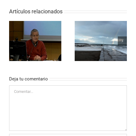
Artículos relacionados
o
Masaje Suave,
lo
Cuidados y Cáncer
Deja tu comentario
Comentar