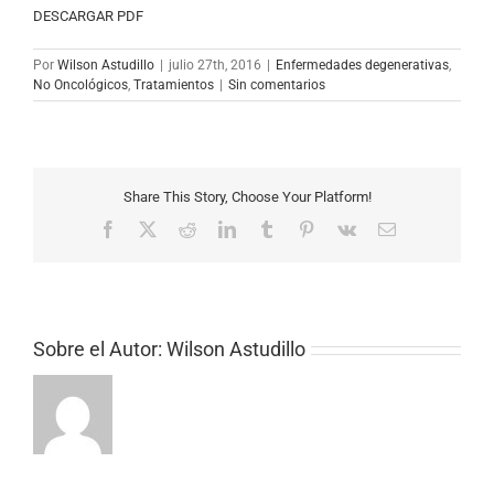
DESCARGAR PDF
Por
Wilson Astudillo
|
julio 27th, 2016
|
Enfermedades degenerativas
,
No Oncológicos
,
Tratamientos
|
Sin comentarios
Share This Story, Choose Your Platform!
Facebook
X
Reddit
LinkedIn
Tumblr
Pinterest
Vk
Correo
electrónico
Sobre el Autor:
Wilson Astudillo