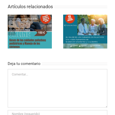
Artículos relacionados
CURSO ONLINE DE
PALIATIVOS SIN
CURSO ONLINE (SEMI-
FRONTERAS «EL
PRESENCIAL) – El valor
VALOR DE LOS
de los cuidados en
CUIDADOS EN
paliativos
PALIATIVOS»
Deja tu comentario
Comentar