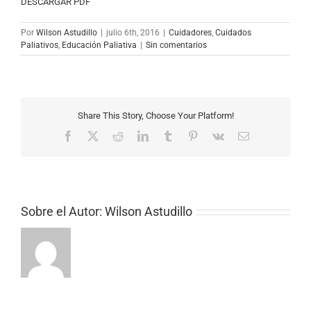
DESCARGAR PDF
Por
Wilson Astudillo
|
julio 6th, 2016
|
Cuidadores
,
Cuidados
Paliativos
,
Educación Paliativa
|
Sin comentarios
Share This Story, Choose Your Platform!
Facebook
X
Reddit
LinkedIn
Tumblr
Pinterest
Vk
Correo
electrónico
Sobre el Autor:
Wilson Astudillo