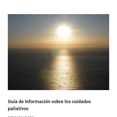
Ver
imagen
más
grande
Guía de Información sobre los cuidados
paliativos