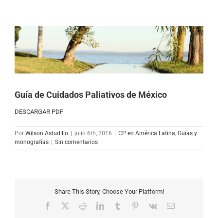
Ver
imagen
más
grande
Guía de Cuidados Paliativos de México
DESCARGAR PDF
Por
Wilson Astudillo
|
julio 6th, 2016
|
CP en América Latina
,
Guías y
monografías
|
Sin comentarios
Share This Story, Choose Your Platform!
Facebook
X
Reddit
LinkedIn
Tumblr
Pinterest
Vk
Correo
electrónico