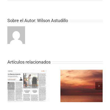
Sobre el Autor:
Wilson Astudillo
Artículos relacionados
Primary Care
Guidelines for the
Bouquin Cancer
Management of
as
complet
Persons Infected with
HIV: 2009