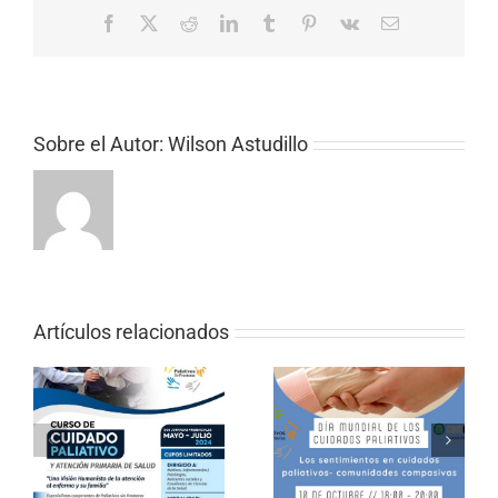
Facebook
X
Reddit
LinkedIn
Tumblr
Pinterest
Vk
Correo
electrónico
Sobre el Autor:
Wilson Astudillo
Artículos relacionados
CURSO ONLINE DE
PALIATIVOS SIN
Los sentimientos en
FRONTERAS «EL
cuidados paliativos
VALOR DE LOS
CUIDADOS EN