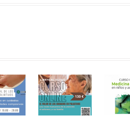
RSO ONLINE DE
ALIATIVOS SIN
Sexta Edición de cursos
TERAS «EL VALOR
online Medicina Paliativa
LOS CUIDADOS EN
en niños y adolescentes
PALIATIVOS»