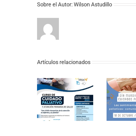
Sobre el Autor:
Wilson Astudillo
Artículos relacionados
CU
so de Cuidado
P
Los sentimientos en
ativo y Atención
FRON
cuidados paliativos
maria de Salud
DE 