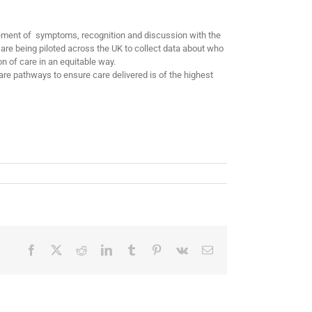
agement of symptoms, recognition and discussion with the
 are being piloted across the UK to collect data about who
n of care in an equitable way.
care pathways to ensure care delivered is of the highest
Facebook
X
Reddit
LinkedIn
Tumblr
Pinterest
Vk
Correo
electrónico