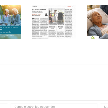
CURSO ONLINE DE
F
PALIATIVOS SIN
 Buena Muerte y
FRONTERAS «EL VALOR
ativos Sin Fronteras
BI
DE LOS CUIDADOS EN
PSI
PALIATIVOS»
CU
P