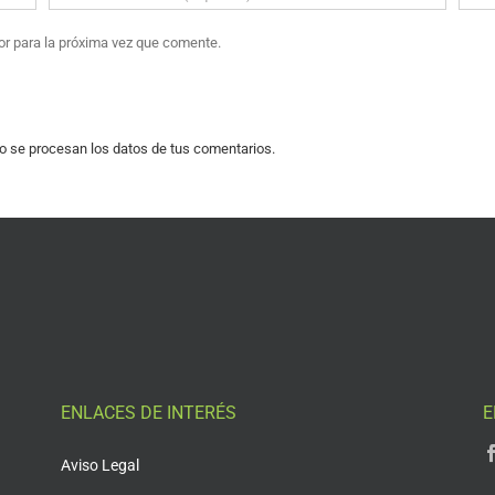
or para la próxima vez que comente.
 se procesan los datos de tus comentarios.
ENLACES DE INTERÉS
E
Aviso Legal