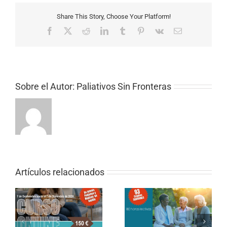
Share This Story, Choose Your Platform!
Facebook
X
Reddit
LinkedIn
Tumblr
Pinterest
Vk
Correo
electrónico
Sobre el Autor:
Paliativos Sin Fronteras
Artículos relacionados
CURSO ONLINE DE
PALIATIVOS SIN
CURSO ONLINE (SEMI-