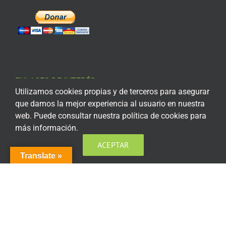
ENLACES DE INTERÉS
Utilizamos cookies propias y de terceros para asegurar
que damos la mejor experiencia al usuario en nuestra
Aviso Legal
web. Puede consultar nuestra política de cookies para
Política de privacidad
más información.
Política de privacidad Redes Sociales
ACEPTAR
Translate »
Política de cookies
Condiciones generales de contratación
Acceso plataforma de teleformación