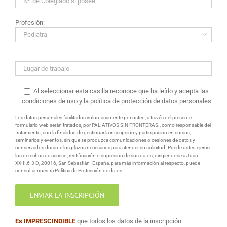
Profesión:

Al seleccionar esta casilla reconoce que ha leído y acepta las
condiciones de uso y la política de protección de datos personales
Los datos personales facilitados voluntariamente por usted, a través del presente
formulario web serán tratados, por PALIATIVOS SIN FRONTERAS., como responsable del
tratamiento, con la finalidad de gestionar la inscripción y participación en cursos,
seminarios y eventos, sin que se produzca comunicaciones o cesiones de datos y
conservados durante los plazos necesarios para atender su solicitud. Puede usted ejercer
los derechos de acceso, rectificación o supresión de sus datos, dirigiéndose a Juan
XXIII,6-3 D, 20016, San Sebastián- España, para más información al respecto, puede
consultar nuestra Política de Protección de datos.
Es IMPRESCINDIBLE
que todos los datos de la inscripción