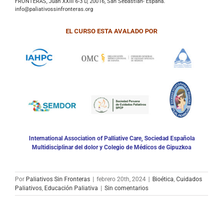
FRONTERAS, Juan XXIII 6-3 D, 20016, San Sebastián- España.
info@paliativossinfronteras.org
EL CURSO ESTA AVALADO POR
International Association of Palliative Care, Sociedad Española
Multidisciplinar del dolor y Colegio de Médicos de Gipuzkoa
Por
Paliativos Sin Fronteras
|
febrero 20th, 2024
|
Bioética
,
Cuidados
Paliativos
,
Educación Paliativa
|
Sin comentarios