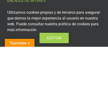
ENLACES DE INTERÉS
Aviso Legal
Utilizamos cookies propias y de terceros para asegurar
que damos la mejor experiencia al usuario en nuestra
Política de privacidad
web. Puede consultar nuestra política de cookies para
más información.
Política de privacidad Redes Sociales
ACEPTAR
Política de cookies
Translate »
Condiciones generales de contratación
Acceso plataforma de teleformación
ENCUÉNTRANOS EN LAS REDES SOCIALES