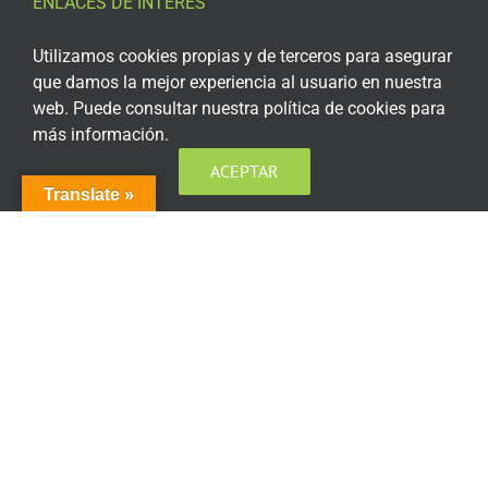
ENLACES DE INTERÉS
Aviso Legal
Utilizamos cookies propias y de terceros para asegurar
que damos la mejor experiencia al usuario en nuestra
Política de privacidad
web. Puede consultar nuestra política de cookies para
más información.
Política de privacidad Redes Sociales
ACEPTAR
Política de cookies
Translate »
Condiciones generales de contratación
Acceso plataforma de teleformación
ENCUÉNTRANOS EN LAS REDES SOCIALES