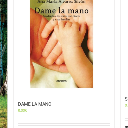
S
DAME LA MANO
0
0,00
€