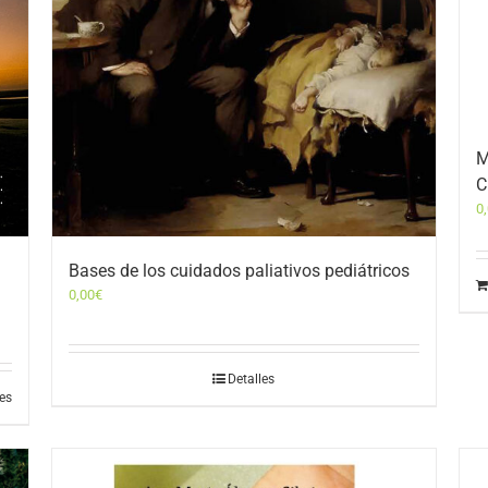
M
C
0
Bases de los cuidados paliativos pediátricos
0,00
€
Detalles
les