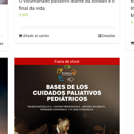
O voluntariado paliativo diante da solidão e o
B
final da vida
I
0,00
€
M
0
Añadir al carrito
Detalles
les
Fuera de stock