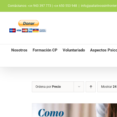
Saltar
Contáctanos:
943 397 773 |
650 553 948
|
info@paliativossinfronter
+34
+34
al
contenido
Nosotros
Formación CP
Voluntariado
Aspectos Psico
Ordena por
Precio
Mostrar
24