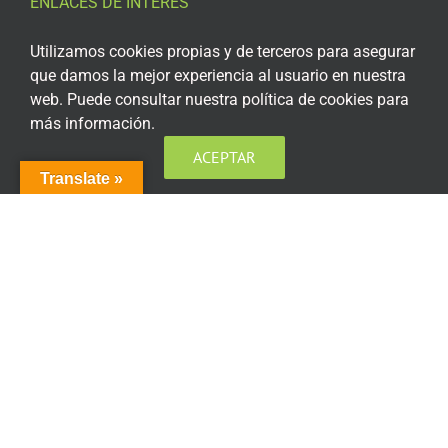
ENLACES DE INTERÉS
Aviso Legal
Utilizamos cookies propias y de terceros para asegurar
que damos la mejor experiencia al usuario en nuestra
Política de privacidad
web. Puede consultar nuestra política de cookies para
más información.
Política de privacidad Redes Sociales
ACEPTAR
Política de cookies
Translate »
Condiciones generales de contratación
Acceso plataforma de teleformación
ENCUÉNTRANOS EN LAS REDES SOCIALES