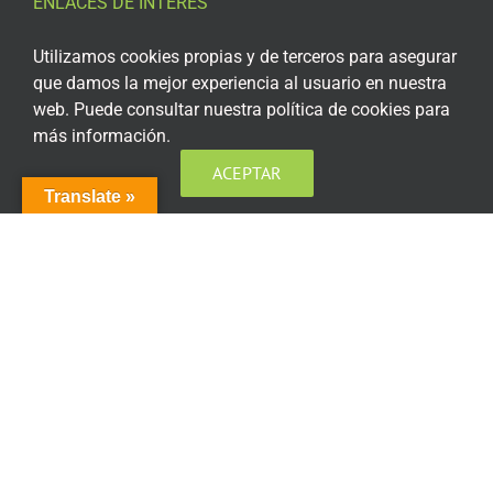
ENLACES DE INTERÉS
Aviso Legal
Utilizamos cookies propias y de terceros para asegurar
que damos la mejor experiencia al usuario en nuestra
Política de privacidad
web. Puede consultar nuestra política de cookies para
más información.
Política de privacidad Redes Sociales
ACEPTAR
Política de cookies
Translate »
Condiciones generales de contratación
Acceso plataforma de teleformación
ENCUÉNTRANOS EN LAS REDES SOCIALES