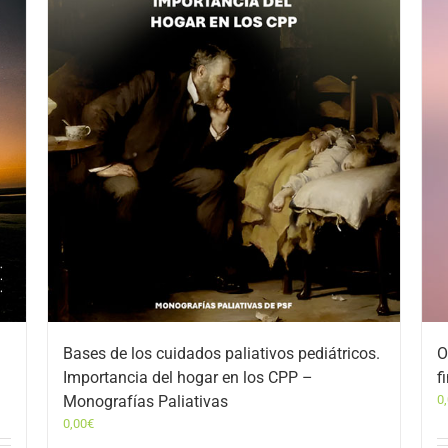
Bases de los cuidados paliativos pediátricos.
O
Importancia del hogar en los CPP –
f
Monografías Paliativas
0
0,00
€