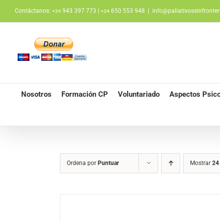
Saltar
Contáctanos:
943 397 773 |
650 553 948
|
info@paliativossinfronter
+34
+34
al
contenido
Nosotros
Formación CP
Voluntariado
Aspectos Psico
Ordena por
Puntuar
Mostrar
24