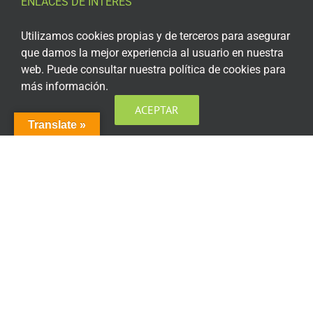
ENLACES DE INTERÉS
Aviso Legal
Utilizamos cookies propias y de terceros para asegurar
que damos la mejor experiencia al usuario en nuestra
Política de privacidad
web. Puede consultar nuestra política de cookies para
más información.
Política de privacidad Redes Sociales
ACEPTAR
Política de cookies
Translate »
Condiciones generales de contratación
Acceso plataforma de teleformación
ENCUÉNTRANOS EN LAS REDES SOCIALES