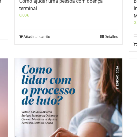
s
Como ajudar uma pessoa com doença
B
terminal
I
0,00
€
M
0
Añadir al carrito
Detalles