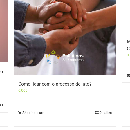
M
C
0
 o
Como lidar com o processo de luto?
0,00
€
les
Añadir al carrito
Detalles